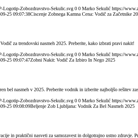
HP-Logotip-Zobozdravstvo-Sekulic.svg
0
0
Marko Sekulić
https://www.
09-25 09:07:38
Ciscenje Zobnega Kamna Cena: Vodič za Začetnike 2
. Vodič za trendovski nasmeh 2025. Preberite, kako izbrati pravi nakit!
HP-Logotip-Zobozdravstvo-Sekulic.svg
0
0
Marko Sekulić
https://www.
09-25 09:07:47
Zobni Nakit: Vodič Za Izbiro In Nego 2025
ren bel nasmeh v 2025. Preberite vodnik in izberite najboljšo rešitev za
HP-Logotip-Zobozdravstvo-Sekulic.svg
0
0
Marko Sekulić
https://www.
09-25 09:08:09
Beljenje Zob Ljubljana: Vodnik Za Bel Nasmeh 2025
ije in praktični nasveti za samozavest in dolgotrajno ustno zdravje. Pr