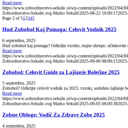
Read more
https://www.zobozdravstvo-sekulic.si/wp-content/uploads/2022/04/
Zobozdravstvo-Sekulic.svg
Marko Sekulić
2025-08-22 10:00:17
2025-
Page 2 of 5
1
2
3
4
5
Hud Zobobol Kaj Pomaga: Celovit Vodnik 2025
6 septembra, 2025
Hud zobobol kaj pomaga? Odkrijte vzroke, nujne ukrepe, učinkovite re
Read more
https://www.zobozdravstvo-sekulic.si/wp-content/uploads/2022/04/
Zobozdravstvo-Sekulic.svg
Marko Sekulić
2025-09-06 08:00:15
2025-
Zobobol: Celovit Guide za Lajšanje Bolečine 2025
5 septembra, 2025
Zobobol? Odkrijte celovit vodnik za 2025: vzroki, sodobno lajšanje b
Read more
https://www.zobozdravstvo-sekulic.si/wp-content/uploads/2022/04/
Zobozdravstvo-Sekulic.svg
Marko Sekulić
2025-09-05 08:00:38
2025-
Zobne Obloge: Vodič Za Zdrave Zobe 2025
4 septembra, 2025