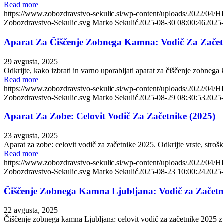
Read more
https://www.zobozdravstvo-sekulic.si/wp-content/uploads/2022/04/
Zobozdravstvo-Sekulic.svg
Marko Sekulić
2025-08-30 08:00:46
2025-
Aparat Za Čiščenje Zobnega Kamna: Vodič Za Začet
29 avgusta, 2025
Odkrijte, kako izbrati in varno uporabljati aparat za čiščenje zobne
Read more
https://www.zobozdravstvo-sekulic.si/wp-content/uploads/2022/04/
Zobozdravstvo-Sekulic.svg
Marko Sekulić
2025-08-29 08:30:53
2025-
Aparat Za Zobe: Celovit Vodič Za Začetnike (2025)
23 avgusta, 2025
Aparat za zobe: celovit vodič za začetnike 2025. Odkrijte vrste, stroš
Read more
https://www.zobozdravstvo-sekulic.si/wp-content/uploads/2022/04/
Zobozdravstvo-Sekulic.svg
Marko Sekulić
2025-08-23 10:00:24
2025-
Čiščenje Zobnega Kamna Ljubljana: Vodič za Začetn
22 avgusta, 2025
Čiščenje zobnega kamna Ljubljana: celovit vodič za začetnike 2025 z n