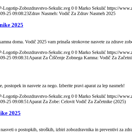
HP-Logotip-Zobozdravstvo-Sekulic.svg
0
0
Marko Sekulić
https://www.
09-25 09:08:23
Zdrav Nasmeh: Vodič Za Zdrav Nasmeh 2025
nike 2025
ga kamna doma. Vodič 2025 vam prinaša strokovne nasvete za zdrave zob
HP-Logotip-Zobozdravstvo-Sekulic.svg
0
0
Marko Sekulić
https://www.
09-25 09:08:31
Aparat Za Čiščenje Zobnega Kamna: Vodič Za Začetn
ke, postopek in nasvete za nego. Izberite pravi aparat za lep nasmeh!
HP-Logotip-Zobozdravstvo-Sekulic.svg
0
0
Marko Sekulić
https://www.
09-25 09:08:51
Aparat Za Zobe: Celovit Vodič Za Začetnike (2025)
ike 2025
asveti o postopkih, stroških, izbiri zobozdravnika in preventivi za zdr