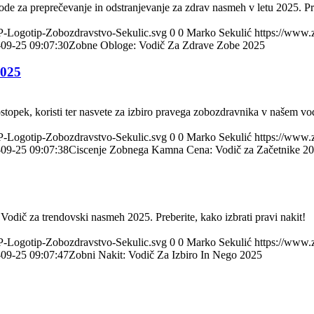
de za preprečevanje in odstranjevanje za zdrav nasmeh v letu 2025. Pr
HP-Logotip-Zobozdravstvo-Sekulic.svg
0
0
Marko Sekulić
https://www.
09-25 09:07:30
Zobne Obloge: Vodič Za Zdrave Zobe 2025
2025
stopek, koristi ter nasvete za izbiro pravega zobozdravnika v našem vo
HP-Logotip-Zobozdravstvo-Sekulic.svg
0
0
Marko Sekulić
https://www.
09-25 09:07:38
Ciscenje Zobnega Kamna Cena: Vodič za Začetnike 2
. Vodič za trendovski nasmeh 2025. Preberite, kako izbrati pravi nakit!
HP-Logotip-Zobozdravstvo-Sekulic.svg
0
0
Marko Sekulić
https://www.
09-25 09:07:47
Zobni Nakit: Vodič Za Izbiro In Nego 2025