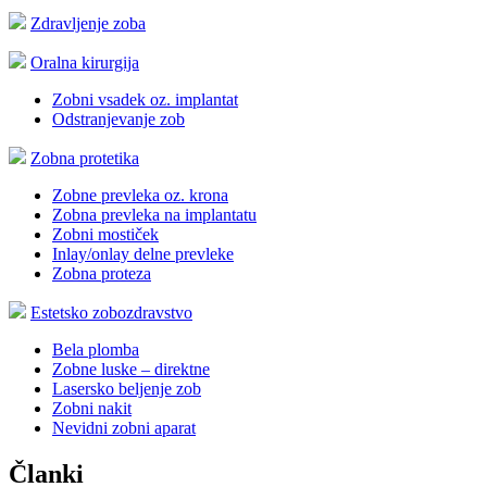
Zdravljenje zoba
Oralna kirurgija
Zobni vsadek oz. implantat
Odstranjevanje zob
Zobna protetika
Zobne prevleka oz. krona
Zobna prevleka na implantatu
Zobni mostiček
Inlay/onlay delne prevleke
Zobna proteza
Estetsko zobozdravstvo
Bela plomba
Zobne luske – direktne
Lasersko beljenje zob
Zobni nakit
Nevidni zobni aparat
Članki