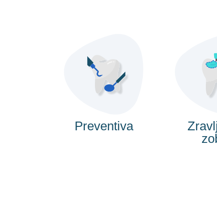
Preventiva
Zravl
zo