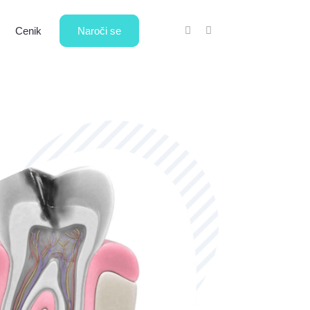
Cenik
Naroči se
protetika
Estetsko
zobozdravstvo
leka oz. krona
vleka na
Bela plomba
u
Zobne luske – direktne
tiček
Lasersko beljenje zob
y delne prevleke
Zobni nakit
teza
Nevidni zobni aparat