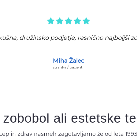
ušna, družinsko podjetje, resnično najboljši z
atke čakalne vrste in prijazno osebje. Priporoč
Eva Vengust
Miha Žalec
stranka / pacient
stranka / pacient
 zobobol ali estetske t
Lep in zdrav nasmeh zagotavljamo že od leta 1993