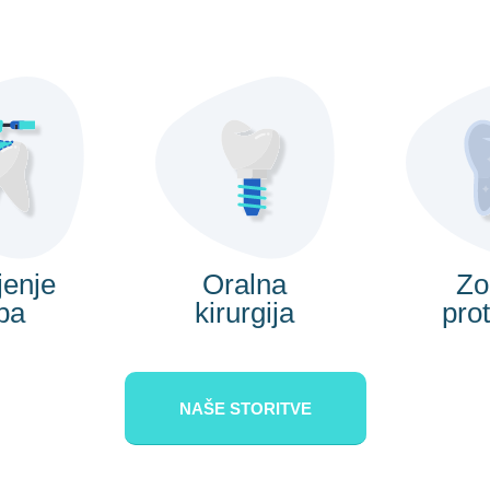
jenje
Oralna
Zo
ba
kirurgija
prot
NAŠE STORITVE