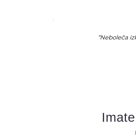
ious
“Neboleča izk
“Kr
Imate