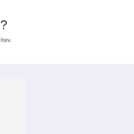
č?
itev.