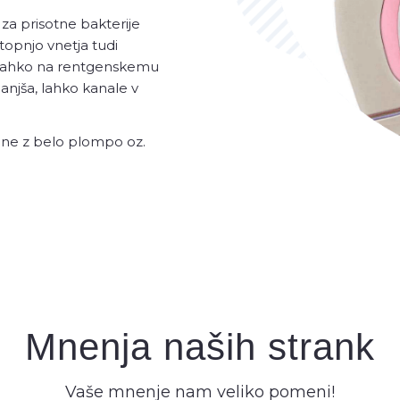
a za prisotne bakterije
topnjo vnetja tudi
. lahko na rentgenskemu
anjša, lahko kanale v
one z belo plompo oz.
Mnenja naših strank
Vaše mnenje nam veliko pomeni!