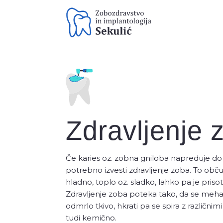
Preventiva
Zdravljenj
Zdravljenje 
Stomatološki pregled
Paradontološki pregled z
ortopanom
Če karies oz. zobna gniloba napreduje do
Čiščenje zobnega kamna
potrebno izvesti zdravljenje zoba. To občut
hladno, toplo oz. sladko, lahko pa je priso
Zdravljenje zoba poteka tako, da se meha
odmrlo tkivo, hkrati pa se spira z različnimi
tudi kemično.