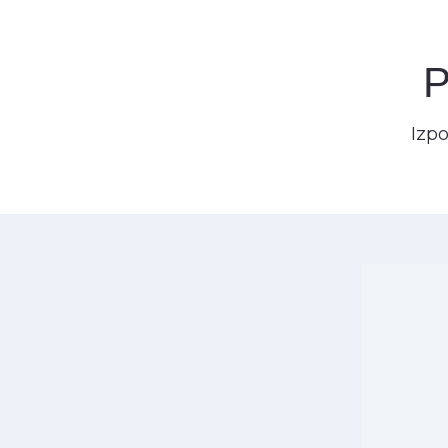
P
Izpo