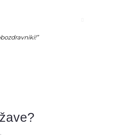
Next
obozdravniki!”
am!”
ežave?
.