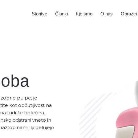
Storitve
Članki
Kje smo
O nas
Obrazci
e zoba
Oralna kirurgija
Zobna 
zoba
Zobni vsadek oz.
Zobne prev
implantat
Zobna pre
Odstranjevanje zob
implantat
 zobne pulpe, je
Zobni mos
ite kot občutljivost na
Inlay/onla
tna tudi že bolečina.
Zobna pro
nsko odstrani vneto in
 raztopinami, ki delujejo