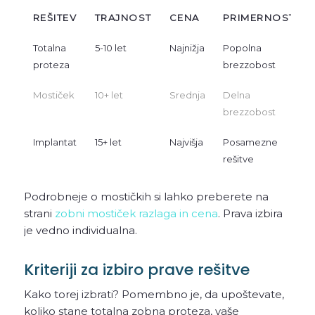
REŠITEV
TRAJNOST
CENA
PRIMERNOST
Totalna
5-10 let
Najnižja
Popolna
proteza
brezzobost
Mostiček
10+ let
Srednja
Delna
brezzobost
Implantat
15+ let
Najvišja
Posamezne
rešitve
Podrobneje o mostičkih si lahko preberete na
strani
zobni mostiček razlaga in cena
. Prava izbira
je vedno individualna.
Kriteriji za izbiro prave rešitve
Kako torej izbrati? Pomembno je, da upoštevate,
koliko stane totalna zobna proteza, vaše