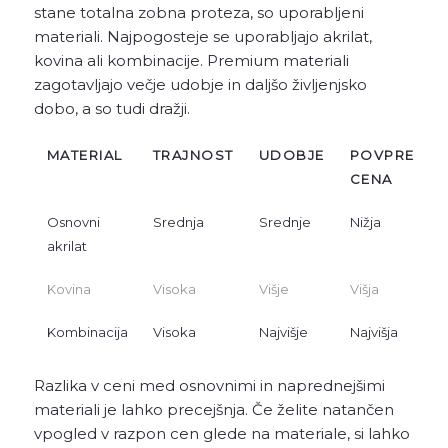
stane totalna zobna proteza, so uporabljeni
materiali. Najpogosteje se uporabljajo akrilat,
kovina ali kombinacije. Premium materiali
zagotavljajo večje udobje in daljšo življenjsko
dobo, a so tudi dražji.
MATERIAL
TRAJNOST
UDOBJE
POVPREČNA
CENA
Osnovni
Srednja
Srednje
Nižja
akrilat
Kovina
Visoka
Višje
Višja
Kombinacija
Visoka
Najvišje
Najvišja
Razlika v ceni med osnovnimi in naprednejšimi
materiali je lahko precejšnja. Če želite natančen
vpogled v razpon cen glede na materiale, si lahko