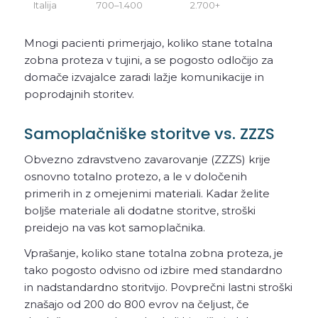
Italija
700–1.400
2.700+
Mnogi pacienti primerjajo, koliko stane totalna
zobna proteza v tujini, a se pogosto odločijo za
domače izvajalce zaradi lažje komunikacije in
poprodajnih storitev.
Samoplačniške storitve vs. ZZZS
Obvezno zdravstveno zavarovanje (ZZZS) krije
osnovno totalno protezo, a le v določenih
primerih in z omejenimi materiali. Kadar želite
boljše materiale ali dodatne storitve, stroški
preidejo na vas kot samoplačnika.
Vprašanje, koliko stane totalna zobna proteza, je
tako pogosto odvisno od izbire med standardno
in nadstandardno storitvijo. Povprečni lastni stroški
znašajo od 200 do 800 evrov na čeljust, če