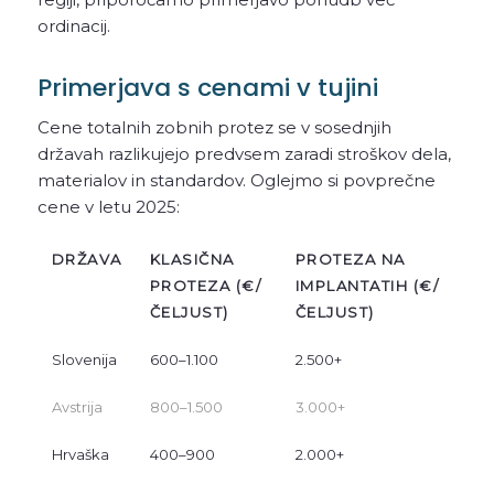
ordinacij.
Primerjava s cenami v tujini
Cene totalnih zobnih protez se v sosednjih
državah razlikujejo predvsem zaradi stroškov dela,
materialov in standardov. Oglejmo si povprečne
cene v letu 2025:
DRŽAVA
KLASIČNA
PROTEZA NA
PROTEZA (€/
IMPLANTATIH (€/
ČELJUST)
ČELJUST)
Slovenija
600–1.100
2.500+
Avstrija
800–1.500
3.000+
Hrvaška
400–900
2.000+