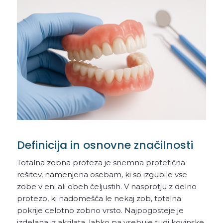
Definicija in osnovne značilnosti
Totalna zobna proteza je snemna protetična
rešitev, namenjena osebam, ki so izgubile vse
zobe v eni ali obeh čeljustih. V nasprotju z delno
protezo, ki nadomešča le nekaj zob, totalna
pokrije celotno zobno vrsto. Najpogosteje je
izdelana iz akrilata, lahko pa vsebuje tudi kovinske