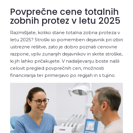
Povprečne cene totalnih
zobnih protez v letu 2025
Razmišljate, koliko stane totalna zobna proteza v
letu 2025? Stroški so pomemben dejavnik pri izbiri
ustrezne rešitve, zato je dobro poznati cenovne
razpone, vpliv zunanjih dejavnikov in skrite stroške,
ki jih lahko pričakujete. V nadaljevanju boste našli
celovit pregled povprečnih cen, možnosti
financiranja ter primerjavo po regijah in s tujino.