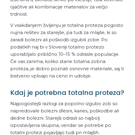
ojačitve ali kombinacije materialov za večjo
trdnost.
V vsakdanjem življenju je totalna proteza pogosto
nujna rešitev za starejše, pa tudi za mlajše, ki so
zaradi bolezni ali poškodb izgubili zobe. Po
podatkih naj bi v Sloveniji totalno protezo
uporabljalo približno 10–15 % odrasle populacije.
Če vas zanima, koliko stane totalna zobna
proteza, je dobro poznati osnovne materiale, saj ti
bistveno vplivajo na ceno in udobje.
Kdaj je potrebna totalna proteza?
Najpogostejši razlogi za popolno izgubo zob so
napredovale bolezni dlesni, karies, poškodbe ali
dedne bolezni. Starejši odrasli so najbolj
izpostavljena skupina, vendar se potrebe po
totalni protezi pojavljajo tudi pri mlajših.