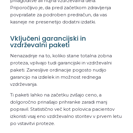
prilagoditve ali nujna vzdrževalna dela.
Priporočljivo je, da pred začetkom zdravljenja
povprašate za podroben predračun, da vas
kasneje ne presenetijo dodatni izdatki.
Vključeni garancijski in
vzdrževalni paketi
Nenazadnje na to, koliko stane totalna zobna
proteza, vplivajo tudi garancijski in vzdrževalni
paketi. Zanesljive ordinacije pogosto nudijo
garancijo na izdelek in možnost rednega
vzdrževanja.
Ti paketi lahko na začetku zvišajo ceno, a
dolgoročno prinašajo prihranke zaradi manj
popravil. Statistično več kot polovica pacientov
izkoristi vsaj eno vzdrževalno storitev v prvem letu
po vstavitvi proteze.