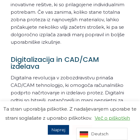
inovativne rešitve, ki so prilagojene individualnim
potrebam. Če vas zanima, koliko stane totalna
zobna proteza iz najnovejših materialov, lahko
pričakujete nekoliko višji začetni strošek, ki pa se
dolgoročno izplača zaradi manj popravil in boljše
uporabniške izkušnje.
Digitalizacija in CAD/CAM
izdelava
Digitalna revolucija v zobozdravstvu prinaša
CAD/CAM tehnologijo, ki omogoča računalniško
podprto načrtovanje in izdelavo protez. Digitalni
odtisi so hitrejši, natančnejši in manj neprijetni za
pacienta. S pomočjo digitalizacije je možna
Ta stran uporablja piškotke. Z nadaljevanjem uporabe te
izdelava popolnoma prilagojenih protez v krajšem
strani soglašate z uporabo piškotkov.
Več o piškotkih
času.
Naprej
Zavrni
Statistika v Sloveniji kaže rast uporabe digitalnih
Deutsch