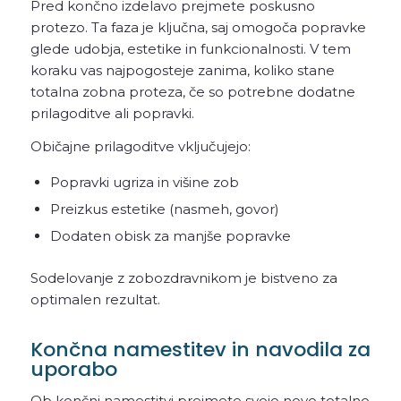
Pred končno izdelavo prejmete poskusno
protezo. Ta faza je ključna, saj omogoča popravke
glede udobja, estetike in funkcionalnosti. V tem
koraku vas najpogosteje zanima, koliko stane
totalna zobna proteza, če so potrebne dodatne
prilagoditve ali popravki.
Običajne prilagoditve vključujejo:
Popravki ugriza in višine zob
Preizkus estetike (nasmeh, govor)
Dodaten obisk za manjše popravke
Sodelovanje z zobozdravnikom je bistveno za
optimalen rezultat.
Končna namestitev in navodila za
uporabo
Ob končni namestitvi prejmete svojo novo totalno