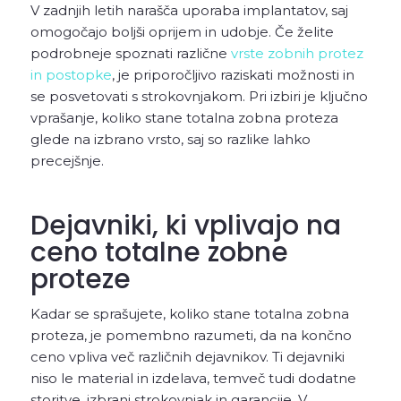
V zadnjih letih narašča uporaba implantatov, saj
omogočajo boljši oprijem in udobje. Če želite
podrobneje spoznati različne
vrste zobnih protez
in postopke
, je priporočljivo raziskati možnosti in
se posvetovati s strokovnjakom. Pri izbiri je ključno
vprašanje, koliko stane totalna zobna proteza
glede na izbrano vrsto, saj so razlike lahko
precejšnje.
Dejavniki, ki vplivajo na
ceno totalne zobne
proteze
Kadar se sprašujete, koliko stane totalna zobna
proteza, je pomembno razumeti, da na končno
ceno vpliva več različnih dejavnikov. Ti dejavniki
niso le material in izdelava, temveč tudi dodatne
storitve, izbrani strokovnjak in garancije. V