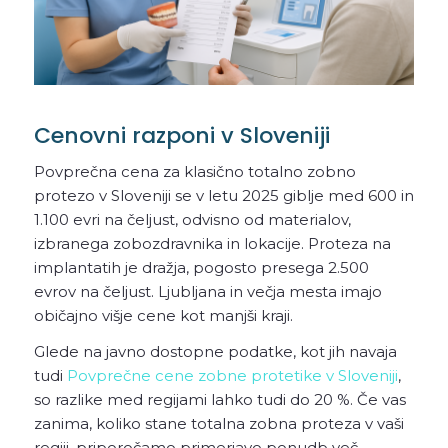
Cenovni razponi v Sloveniji
Povprečna cena za klasično totalno zobno
protezo v Sloveniji se v letu 2025 giblje med 600 in
1.100 evri na čeljust, odvisno od materialov,
izbranega zobozdravnika in lokacije. Proteza na
implantatih je dražja, pogosto presega 2.500
evrov na čeljust. Ljubljana in večja mesta imajo
običajno višje cene kot manjši kraji.
Glede na javno dostopne podatke, kot jih navaja
tudi
Povprečne cene zobne protetike v Sloveniji
,
so razlike med regijami lahko tudi do 20 %. Če vas
zanima, koliko stane totalna zobna proteza v vaši
regiji, priporočamo primerjavo ponudb več