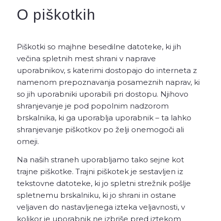
O piškotkih
Piškotki so majhne besedilne datoteke, ki jih
večina spletnih mest shrani v naprave
uporabnikov, s katerimi dostopajo do interneta z
namenom prepoznavanja posameznih naprav, ki
so jih uporabniki uporabili pri dostopu. Njihovo
shranjevanje je pod popolnim nadzorom
brskalnika, ki ga uporablja uporabnik – ta lahko
shranjevanje piškotkov po želji onemogoči ali
omeji.
Na naših straneh uporabljamo tako sejne kot
trajne piškotke. Trajni piškotek je sestavljen iz
tekstovne datoteke, ki jo spletni strežnik pošlje
spletnemu brskalniku, ki jo shrani in ostane
veljaven do nastavljenega izteka veljavnosti, v
kolikor je uporabnik ne izbriše pred iztekom