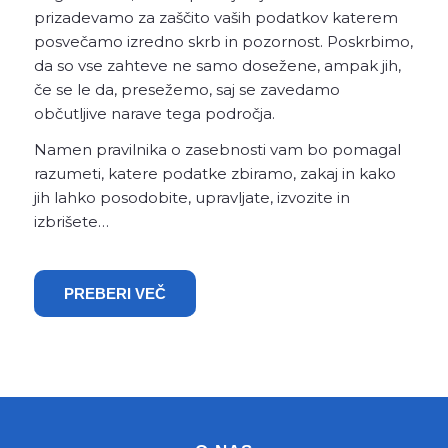
prizadevamo za zaščito vaših podatkov katerem
posvečamo izredno skrb in pozornost. Poskrbimo,
da so vse zahteve ne samo dosežene, ampak jih,
če se le da, presežemo, saj se zavedamo
občutljive narave tega področja.
Namen pravilnika o zasebnosti vam bo pomagal
razumeti, katere podatke zbiramo, zakaj in kako
jih lahko posodobite, upravljate, izvozite in
izbrišete…
PREBERI VEČ