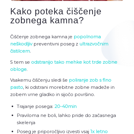
Kako poteka čiščenje
zobnega kamna?
Čiščenje zobnega kamna je
popolnoma
neškodljiv
preventivni poseg z
ultrazvočnim
čistilcem
.
S tem se
odstranijo tako mehke kot trde zobne
obloge
.
Vsakemu čiščenju sledi še
poliranje zob s fino
pasto
, ki odstrani morebitne zobne madeže in
zobem vrne gladko in sijočo površino.
Trajanje posega:
20-40min
Praviloma ne boli, lahko pride do začasnega
skelenja
Poseg je priporočljivo izvesti vsaj
1x letno