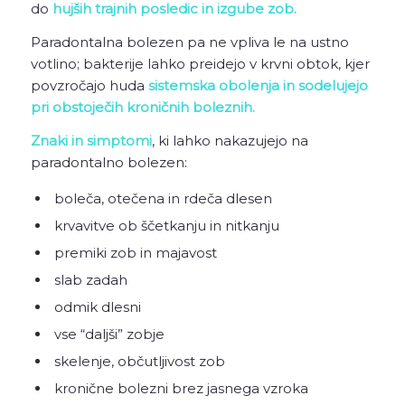
do
hujših trajnih posledic in izgube zob.
Paradontalna bolezen pa ne vpliva le na ustno
votlino; bakterije lahko preidejo v krvni obtok, kjer
povzročajo huda
sistemska obolenja in sodelujejo
pri obstoječih kroničnih boleznih.
Znaki in simptomi
, ki lahko nakazujejo na
paradontalno bolezen:
boleča, otečena in rdeča dlesen
krvavitve ob ščetkanju in nitkanju
premiki zob in majavost
slab zadah
odmik dlesni
vse “daljši” zobje
skelenje, občutljivost zob
kronične bolezni brez jasnega vzroka