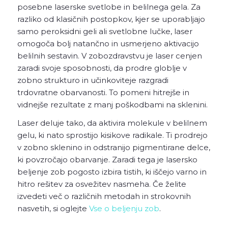
posebne laserske svetlobe in belilnega gela. Za
razliko od klasičnih postopkov, kjer se uporabljajo
samo peroksidni geli ali svetlobne lučke, laser
omogoča bolj natančno in usmerjeno aktivacijo
belilnih sestavin. V zobozdravstvu je laser cenjen
zaradi svoje sposobnosti, da prodre globlje v
zobno strukturo in učinkoviteje razgradi
trdovratne obarvanosti. To pomeni hitrejše in
vidnejše rezultate z manj poškodbami na sklenini.
Laser deluje tako, da aktivira molekule v belilnem
gelu, ki nato sprostijo kisikove radikale. Ti prodrejo
v zobno sklenino in odstranijo pigmentirane delce,
ki povzročajo obarvanje. Zaradi tega je lasersko
beljenje zob pogosto izbira tistih, ki iščejo varno in
hitro rešitev za osvežitev nasmeha. Če želite
izvedeti več o različnih metodah in strokovnih
nasvetih, si oglejte
Vse o beljenju zob
.