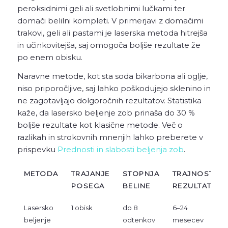
peroksidnimi geli ali svetlobnimi lučkami ter
domači belilni kompleti. V primerjavi z domačimi
trakovi, geli ali pastami je laserska metoda hitrejša
in učinkovitejša, saj omogoča boljše rezultate že
po enem obisku.
Naravne metode, kot sta soda bikarbona ali oglje,
niso priporočljive, saj lahko poškodujejo sklenino in
ne zagotavljajo dolgoročnih rezultatov. Statistika
kaže, da lasersko beljenje zob prinaša do 30 %
boljše rezultate kot klasične metode. Več o
razlikah in strokovnih mnenjih lahko preberete v
prispevku
Prednosti in slabosti beljenja zob
.
METODA
TRAJANJE
STOPNJA
TRAJNOST
POSEGA
BELINE
REZULTATA
Lasersko
1 obisk
do 8
6–24
beljenje
odtenkov
mesecev