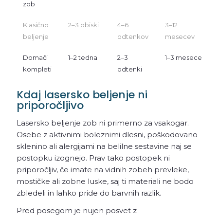
zob
Klasično
2–3 obiski
4–6
3–12
beljenje
odtenkov
mesecev
Domači
1–2 tedna
2–3
1–3 mesece
kompleti
odtenki
Kdaj lasersko beljenje ni
priporočljivo
Lasersko beljenje zob ni primerno za vsakogar.
Osebe z aktivnimi boleznimi dlesni, poškodovano
sklenino ali alergijami na belilne sestavine naj se
postopku izognejo. Prav tako postopek ni
priporočljiv, če imate na vidnih zobeh prevleke,
mostičke ali zobne luske, saj ti materiali ne bodo
zbledeli in lahko pride do barvnih razlik.
Pred posegom je nujen posvet z