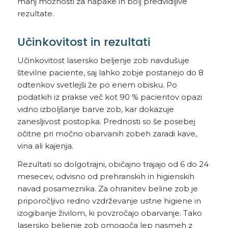
manj možnosti za napake in bolj predvidljive
rezultate.
Učinkovitost in rezultati
Učinkovitost lasersko beljenje zob navdušuje
številne paciente, saj lahko zobje postanejo do 8
odtenkov svetlejši že po enem obisku. Po
podatkih iz prakse več kot 90 % pacientov opazi
vidno izboljšanje barve zob, kar dokazuje
zanesljivost postopka. Prednosti so še posebej
očitne pri močno obarvanih zobeh zaradi kave,
vina ali kajenja.
Rezultati so dolgotrajni, običajno trajajo od 6 do 24
mesecev, odvisno od prehranskih in higienskih
navad posameznika. Za ohranitev beline zob je
priporočljivo redno vzdrževanje ustne higiene in
izogibanje živilom, ki povzročajo obarvanje. Tako
lasersko beljenje zob omogoča lep nasmeh z