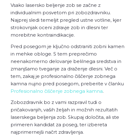
Vsako lasersko beljenje zob se začne z
individualnim posvetom pri zobozdravniku.
Najprej sledi temeljit pregled ustne votline, kjer
strokovnjak oceni zdravje zob in dlesni ter
morebitne kontraindikacije.
Pred posegom je ključno odstraniti zobni kamen
in mehke obloge. S tem preprečimo
neenakomerno delovanje belilnega sredstva in
zmanjšamo tveganje za draženje dlesni. Več o
tem, zakaj je profesionalno čiščenje zobnega
kamna nujno pred posegom, preberite v članku
Profesionalno čiščenje zobnega kamna
.
Zobozdravnik bo z vami razpravil tudi o
pričakovanjih, vaših željah in možnih rezultatih
laserskega beljenja zob. Skupaj določita, ali ste
primeren kandidat za poseg, ter izbereta
najprimernejši načrt zdravljenja.