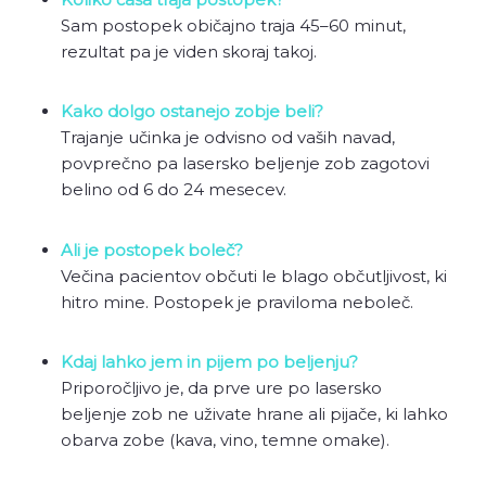
Sam postopek običajno traja 45–60 minut,
rezultat pa je viden skoraj takoj.
Kako dolgo ostanejo zobje beli?
Trajanje učinka je odvisno od vaših navad,
povprečno pa lasersko beljenje zob zagotovi
belino od 6 do 24 mesecev.
Ali je postopek boleč?
Večina pacientov občuti le blago občutljivost, ki
hitro mine. Postopek je praviloma neboleč.
Kdaj lahko jem in pijem po beljenju?
Priporočljivo je, da prve ure po lasersko
beljenje zob ne uživate hrane ali pijače, ki lahko
obarva zobe (kava, vino, temne omake).