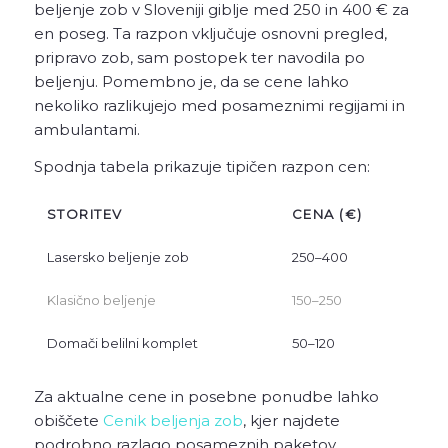
beljenje zob v Sloveniji giblje med 250 in 400 € za
en poseg. Ta razpon vključuje osnovni pregled,
pripravo zob, sam postopek ter navodila po
beljenju. Pomembno je, da se cene lahko
nekoliko razlikujejo med posameznimi regijami in
ambulantami.
Spodnja tabela prikazuje tipičen razpon cen:
STORITEV
CENA (€)
Lasersko beljenje zob
250–400
Klasično beljenje
150–250
Domači belilni komplet
50–120
Za aktualne cene in posebne ponudbe lahko
obiščete
Cenik beljenja zob
, kjer najdete
podrobno razlago posameznih paketov.