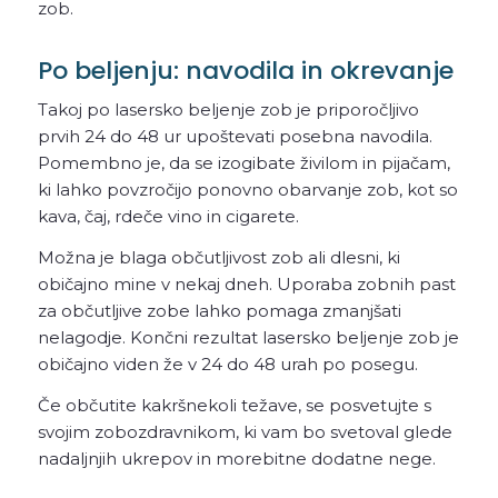
zob.
Po beljenju: navodila in okrevanje
Takoj po lasersko beljenje zob je priporočljivo
prvih 24 do 48 ur upoštevati posebna navodila.
Pomembno je, da se izogibate živilom in pijačam,
ki lahko povzročijo ponovno obarvanje zob, kot so
kava, čaj, rdeče vino in cigarete.
Možna je blaga občutljivost zob ali dlesni, ki
običajno mine v nekaj dneh. Uporaba zobnih past
za občutljive zobe lahko pomaga zmanjšati
nelagodje. Končni rezultat lasersko beljenje zob je
običajno viden že v 24 do 48 urah po posegu.
Če občutite kakršnekoli težave, se posvetujte s
svojim zobozdravnikom, ki vam bo svetoval glede
nadaljnjih ukrepov in morebitne dodatne nege.