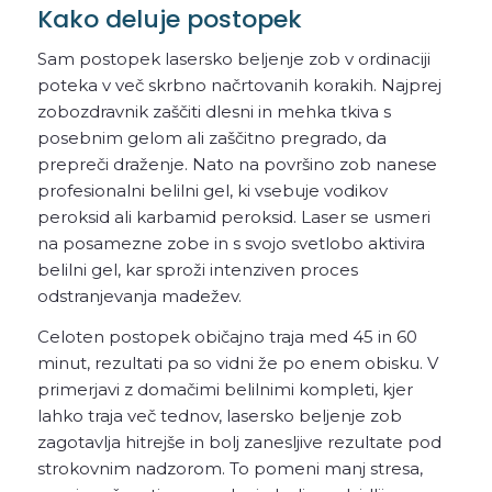
Kako deluje postopek
Sam postopek lasersko beljenje zob v ordinaciji
poteka v več skrbno načrtovanih korakih. Najprej
zobozdravnik zaščiti dlesni in mehka tkiva s
posebnim gelom ali zaščitno pregrado, da
prepreči draženje. Nato na površino zob nanese
profesionalni belilni gel, ki vsebuje vodikov
peroksid ali karbamid peroksid. Laser se usmeri
na posamezne zobe in s svojo svetlobo aktivira
belilni gel, kar sproži intenziven proces
odstranjevanja madežev.
Celoten postopek običajno traja med 45 in 60
minut, rezultati pa so vidni že po enem obisku. V
primerjavi z domačimi belilnimi kompleti, kjer
lahko traja več tednov, lasersko beljenje zob
zagotavlja hitrejše in bolj zanesljive rezultate pod
strokovnim nadzorom. To pomeni manj stresa,