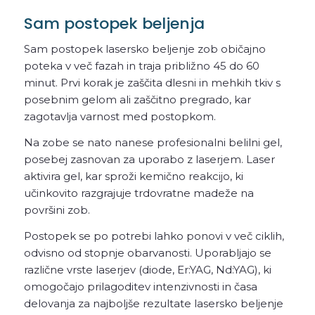
Sam postopek beljenja
Sam postopek lasersko beljenje zob običajno
poteka v več fazah in traja približno 45 do 60
minut. Prvi korak je zaščita dlesni in mehkih tkiv s
posebnim gelom ali zaščitno pregrado, kar
zagotavlja varnost med postopkom.
Na zobe se nato nanese profesionalni belilni gel,
posebej zasnovan za uporabo z laserjem. Laser
aktivira gel, kar sproži kemično reakcijo, ki
učinkovito razgrajuje trdovratne madeže na
površini zob.
Postopek se po potrebi lahko ponovi v več ciklih,
odvisno od stopnje obarvanosti. Uporabljajo se
različne vrste laserjev (diode, Er:YAG, Nd:YAG), ki
omogočajo prilagoditev intenzivnosti in časa
delovanja za najboljše rezultate lasersko beljenje