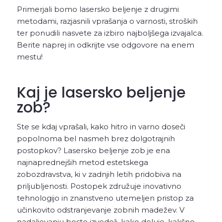
Primerjali bomo lasersko beljenje z drugimi
metodami, razjasnili vprašanja o varnosti, stroških
ter ponudili nasvete za izbiro najboljšega izvajalca.
Berite naprej in odkrijte vse odgovore na enem
mestu!
Kaj je lasersko beljenje
zob?
Ste se kdaj vprašali, kako hitro in varno doseči
popolnoma bel nasmeh brez dolgotrajnih
postopkov? Lasersko beljenje zob je ena
najnaprednejših metod estetskega
zobozdravstva, ki v zadnjih letih pridobiva na
priljubljenosti. Postopek združuje inovativno
tehnologijo in znanstveno utemeljen pristop za
učinkovito odstranjevanje zobnih madežev. V
nadaljevanju boste izvedeli, kako deluje, kakšne