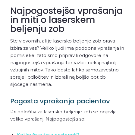
Najpogostejša vprašanja
in miti o laserskem
beljenju zob
Ste v dvomih, ali je lasersko beljenje zob prava
izbira za vas? Veliko ljudi ima podobna vprašanja in
pomisleke, zato smo pripravili odgovore na
najpogostejša vprašanja ter razbili nekaj najbolj
vztrajnih mitov. Tako boste lahko samozavestno
sprejeli odločitev in izbrali najboljšo pot do
sijočega nasmeha.
Pogosta vprašanja pacientov
Pri odločitvi za lasersko beljenje zob se pojavlja
veliko vprašanj. Najpogostejša so:
Koliko časa traja postopek?