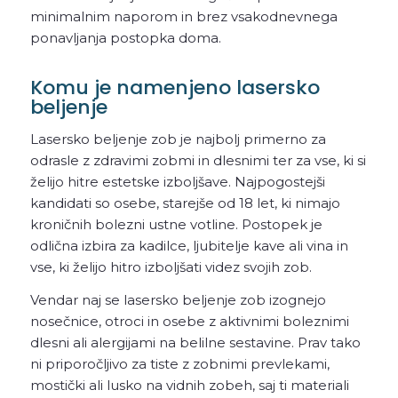
minimalnim naporom in brez vsakodnevnega
ponavljanja postopka doma.
Komu je namenjeno lasersko
beljenje
Lasersko beljenje zob je najbolj primerno za
odrasle z zdravimi zobmi in dlesnimi ter za vse, ki si
želijo hitre estetske izboljšave. Najpogostejši
kandidati so osebe, starejše od 18 let, ki nimajo
kroničnih bolezni ustne votline. Postopek je
odlična izbira za kadilce, ljubitelje kave ali vina in
vse, ki želijo hitro izboljšati videz svojih zob.
Vendar naj se lasersko beljenje zob izognejo
nosečnice, otroci in osebe z aktivnimi boleznimi
dlesni ali alergijami na belilne sestavine. Prav tako
ni priporočljivo za tiste z zobnimi prevlekami,
mostički ali lusko na vidnih zobeh, saj ti materiali