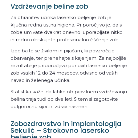
Vzdrževanje beline zob
Za ohranitev učinka lasersko beljenje zob je
ključna redna ustna higiena. Priporočljivo je, da si
zobe umivate dvakrat dnevno, uporabljate nitko
in redno obiskujete profesionalno čiščenje zob.
Izogibajte se živilom in pijačam, ki povzročajo
obarvanje, ter prenehajte s kajenjem. Za najboljše
rezultate je priporočljivo ponoviti lasersko beljenje
zob vsakih 12 do 24 mesecev, odvisno od vaših
navad in želenega učinka.
Statistika kaže, da lahko ob pravilnem vzdrževanju
belina traja tudi do dve leti. S tem si zagotovite
dolgoročno sijoč in zdrav nasmeh.
Zobozdravstvo in implantologija
Sekulić – Strokovno lasersko
beljenje zob