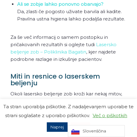
Ali se zobje lahko ponovno obarvajo?
Da, zlasti če pogosto uživate barvila ali kadite.
Pravilna ustna higiena lahko podaljša rezultate.
Za še več informacij o samem postopku in
pričakovanih rezultatih si oglejte tudi
Lasersko
beljenje zob – Poliklinika Bagatin
, kjer najdete
podrobne razlage in izkušnje pacientov.
Miti in resnice o laserskem
beljenju
Okoli lasersko beljenje zob kroži kar nekaj mitov,
ki pogosto zmedejo paciente. Spodaj razbijamo
Ta stran uporablja piškotke. Z nadaljevanjem uporabe te
najbolj pogoste napačne predstave in
strani soglašate z uporabo piškotkov.
Več o piškotkih
izpostavljamo resnice.
Naprej
Zavrni
MIT
RESNICA
Slovenščina