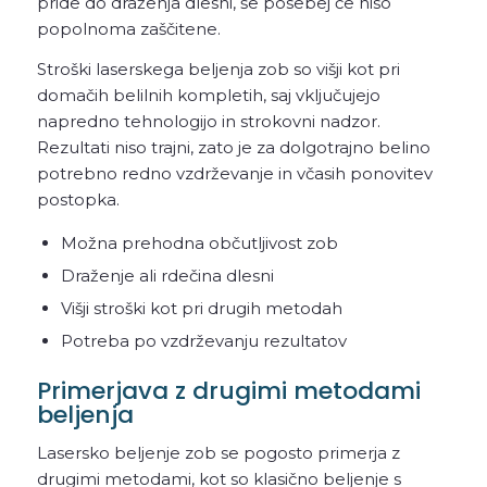
pride do draženja dlesni, še posebej če niso
popolnoma zaščitene.
Stroški laserskega beljenja zob so višji kot pri
domačih belilnih kompletih, saj vključujejo
napredno tehnologijo in strokovni nadzor.
Rezultati niso trajni, zato je za dolgotrajno belino
potrebno redno vzdrževanje in včasih ponovitev
postopka.
Možna prehodna občutljivost zob
Draženje ali rdečina dlesni
Višji stroški kot pri drugih metodah
Potreba po vzdrževanju rezultatov
Primerjava z drugimi metodami
beljenja
Lasersko beljenje zob se pogosto primerja z
drugimi metodami, kot so klasično beljenje s