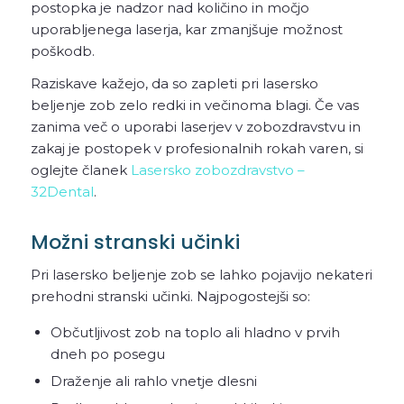
postopka je nadzor nad količino in močjo
uporabljenega laserja, kar zmanjšuje možnost
poškodb.
Raziskave kažejo, da so zapleti pri lasersko
beljenje zob zelo redki in večinoma blagi. Če vas
zanima več o uporabi laserjev v zobozdravstvu in
zakaj je postopek v profesionalnih rokah varen, si
oglejte članek
Lasersko zobozdravstvo –
32Dental
.
Možni stranski učinki
Pri lasersko beljenje zob se lahko pojavijo nekateri
prehodni stranski učinki. Najpogostejši so:
Občutljivost zob na toplo ali hladno v prvih
dneh po posegu
Draženje ali rahlo vnetje dlesni