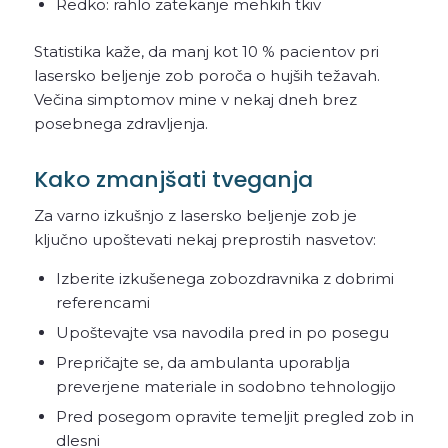
Redko: rahlo zatekanje mehkih tkiv
Statistika kaže, da manj kot 10 % pacientov pri
lasersko beljenje zob poroča o hujših težavah.
Večina simptomov mine v nekaj dneh brez
posebnega zdravljenja.
Kako zmanjšati tveganja
Za varno izkušnjo z lasersko beljenje zob je
ključno upoštevati nekaj preprostih nasvetov:
Izberite izkušenega zobozdravnika z dobrimi
referencami
Upoštevajte vsa navodila pred in po posegu
Prepričajte se, da ambulanta uporablja
preverjene materiale in sodobno tehnologijo
Pred posegom opravite temeljit pregled zob in
dlesni