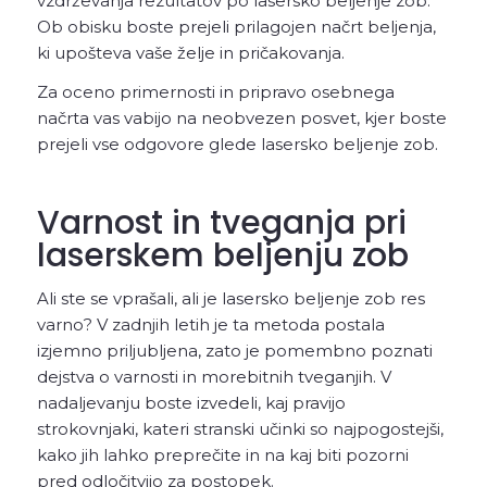
vzdrževanja rezultatov po lasersko beljenje zob.
Ob obisku boste prejeli prilagojen načrt beljenja,
ki upošteva vaše želje in pričakovanja.
Za oceno primernosti in pripravo osebnega
načrta vas vabijo na neobvezen posvet, kjer boste
prejeli vse odgovore glede lasersko beljenje zob.
Varnost in tveganja pri
laserskem beljenju zob
Ali ste se vprašali, ali je lasersko beljenje zob res
varno? V zadnjih letih je ta metoda postala
izjemno priljubljena, zato je pomembno poznati
dejstva o varnosti in morebitnih tveganjih. V
nadaljevanju boste izvedeli, kaj pravijo
strokovnjaki, kateri stranski učinki so najpogostejši,
kako jih lahko preprečite in na kaj biti pozorni
pred odločitvijo za postopek.