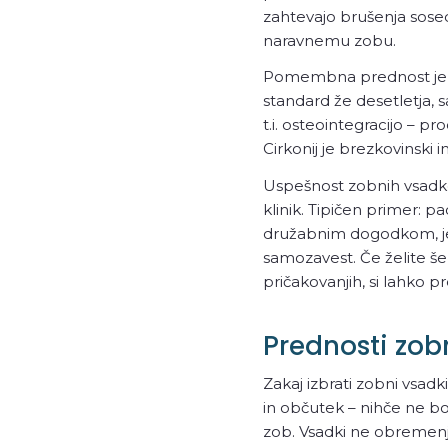
zahtevajo brušenja sosedn
naravnemu zobu.
Pomembna prednost je bi
standard že desetletja, 
t.i. osteointegracijo – p
Cirkonij je brezkovinski
Uspešnost zobnih vsadkov
klinik. Tipičen primer: pa
družabnim dogodkom, je p
samozavest. Če želite še
pričakovanjih, si lahko 
Prednosti zob
Zakaj izbrati zobni vsad
in občutek – nihče ne bo 
zob. Vsadki ne obremenjuj