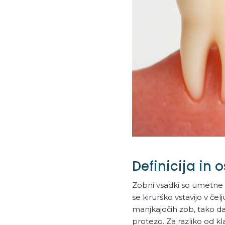
Definicija in 
Zobni vsadki so umetne ko
se kirurško vstavijo v č
manjkajočih zob, tako da
protezo. Za razliko od k