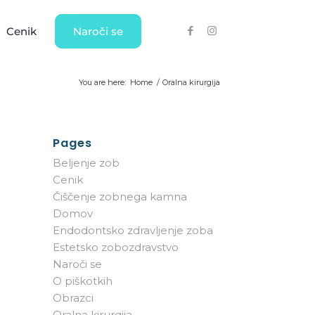
Cenik
Naroči se
You are here:
Home
/
Oralna kirurgija
Pages
protetika
Estetsko
zobozdravstvo
Beljenje zob
leka oz. krona
Cenik
vleka na
Bela plomba
Čiščenje zobnega kamna
u
Zobne luske – direktne
Domov
tiček
Endodontsko zdravljenje zoba
Lasersko beljenje zob
y delne prevleke
Estetsko zobozdravstvo
Zobni nakit
teza
Naroči se
Nevidni zobni aparat
O piškotkih
Obrazci
Oralna kirurgija