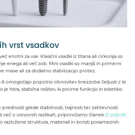
ih vrst vsadkov
č enotni za vse. Klasični vsadki iz titana ali cirkonija so
 enega ali več zob. Mini vsadki so manjši in primerni
e mase ali za dodatno stabilizacijo protez.
on-6 omogočajo popolno obnovitev brezzobe čeljusti z le
 To je hitra, stabilna rešitev, ki povrne funkcijo in estetiko
 prednosti glede stabilnosti, trajnosti ter zahtevnosti
ti več o osnovnih razlikah, priporočamo članek
O zobnih
o razložene struktura, materiali in koristi posameznih