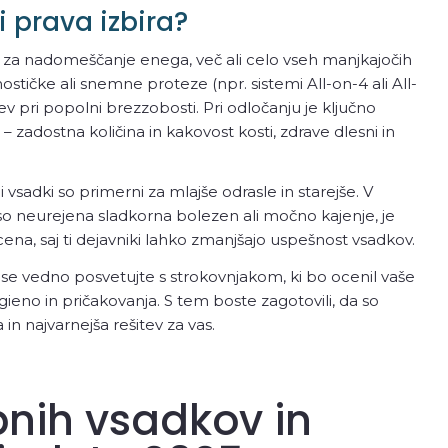
i prava izbira?
i za nadomeščanje enega, več ali celo vseh manjkajočih
mostičke ali snemne proteze (npr. sistemi All-on-4 ali All-
tev pri popolni brezzobosti. Pri odločanju je ključno
 – zadostna količina in kakovost kosti, zdrave dlesni in
i vsadki so primerni za mlajše odrasle in starejše. V
so neurejena sladkorna bolezen ali močno kajenje, je
ena, saj ti dejavniki lahko zmanjšajo uspešnost vsadkov.
, se vedno posvetujte s strokovnjakom, ki bo ocenil vaše
gieno in pričakovanja. S tem boste zagotovili, da so
 in najvarnejša rešitev za vas.
bnih vsadkov in