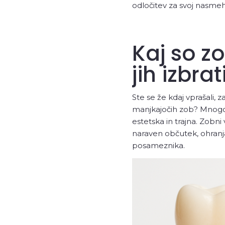
odločitev za svoj nasmeh
Kaj so zo
jih izbrat
Ste se že kdaj vprašali, 
manjkajočih zob? Mnogo lj
estetska in trajna. Zobni 
naraven občutek, ohranjaj
posameznika.