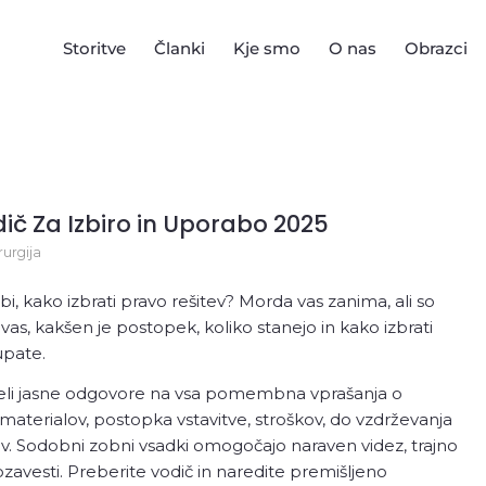
Storitve
Članki
Kje smo
O nas
Obrazci
ič Za Izbiro in Uporabo 2025
e zoba
Oralna kirurgija
Zobna 
rurgija
Zobni vsadek oz.
Zobne prev
implantat
Zobna pre
rbi, kako izbrati pravo rešitev? Morda vas zanima, ali so
Odstranjevanje zob
implantat
vas, kakšen je postopek, koliko stanejo in kako izbrati
Zobni mos
upate.
Inlay/onla
jeli jasne odgovore na vsa pomembna vprašanja o
Zobna pro
 materialov, postopka vstavitve, stroškov, do vzdrževanja
ov. Sodobni zobni vsadki omogočajo naraven videz, trajno
ozavesti. Preberite vodič in naredite premišljeno