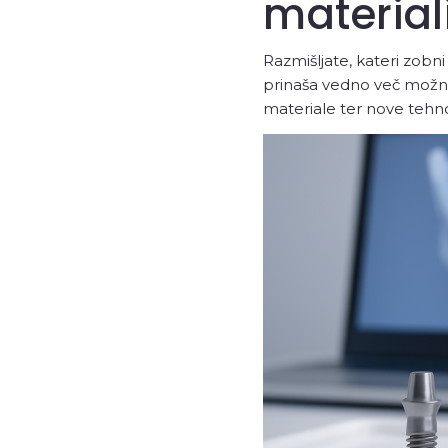
materiali
Razmišljate, kateri zobn
prinaša vedno več možno
materiale ter nove tehnol