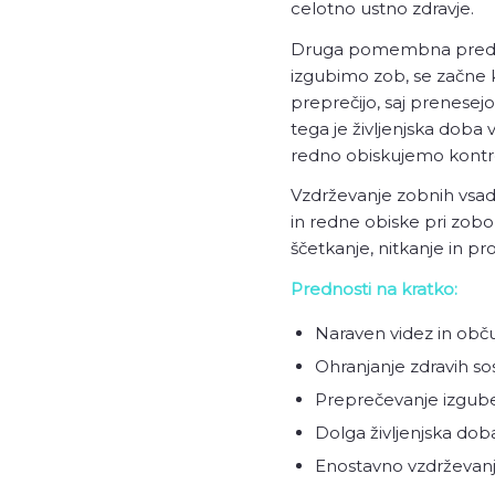
celotno ustno zdravje.
Druga pomembna prednost
izgubimo zob, se začne ko
preprečijo, saj prenesejo
tega je življenjska doba
redno obiskujemo kontr
Vzdrževanje zobnih vsad
in redne obiske pri zobo
ščetkanje, nitkanje in pr
Prednosti na kratko:
Naraven videz in obč
Ohranjanje zdravih so
Preprečevanje izgube
Dolga življenjska doba
Enostavno vzdrževanj