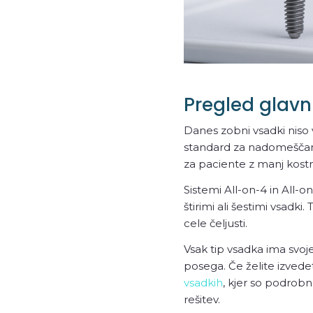
Pregled glavn
Danes zobni vsadki niso ve
standard za nadomeščanje
za paciente z manj kostn
Sistemi All-on-4 in All-
štirimi ali šestimi vsadki.
cele čeljusti.
Vsak tip vsadka ima svoje
posega. Če želite izvede
vsadkih
, kjer so podrobn
rešitev.