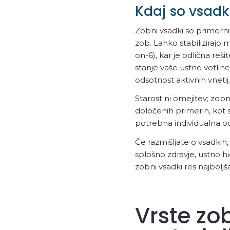
Kdaj so vsadk
Zobni vsadki so primern
zob. Lahko stabilizirajo 
on-6), kar je odlična reši
stanje vaše ustne votline
odsotnost aktivnih vnetij.
Starost ni omejitev; zobn
določenih primerih, kot 
potrebna individualna oc
Če razmišljate o vsadkih
splošno zdravje, ustno hi
zobni vsadki res najboljša
Vrste zo