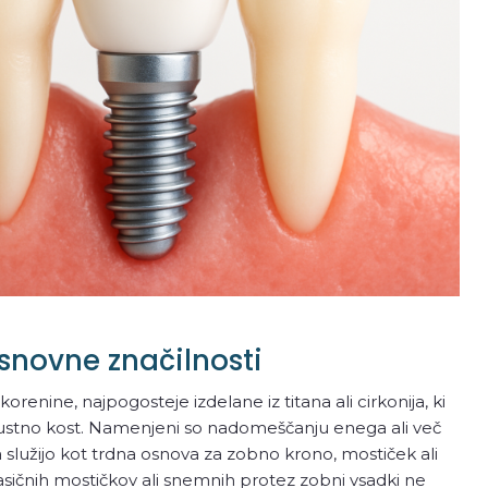
osnovne značilnosti
renine, najpogosteje izdelane iz titana ali cirkonija, ki
eljustno kost. Namenjeni so nadomeščanju enega ali več
 služijo kot trdna osnova za zobno krono, mostiček ali
lasičnih mostičkov ali snemnih protez zobni vsadki ne