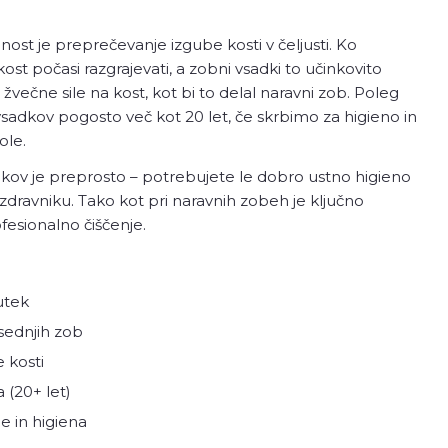
 je preprečevanje izgube kosti v čeljusti. Ko
st počasi razgrajevati, a zobni vsadki to učinkovito
 žvečne sile na kost, kot bi to delal naravni zob. Poleg
 vsadkov pogosto več kot 20 let, če skrbimo za higieno in
ole.
kov je preprosto – potrebujete le dobro ustno higieno
zdravniku. Tako kot pri naravnih zobeh je ključno
ofesionalno čiščenje.
utek
sednjih zob
 kosti
 (20+ let)
e in higiena