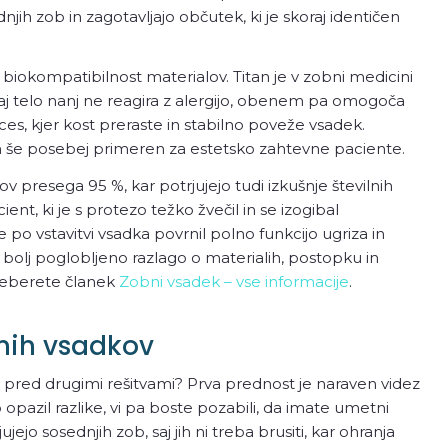
jih zob in zagotavljajo občutek, ki je skoraj identičen
okompatibilnost materialov. Titan je v zobni medicini
saj telo nanj ne reagira z alergijo, obenem pa omogoča
roces, kjer kost preraste in stabilno poveže vsadek.
 in še posebej primeren za estetsko zahtevne paciente.
 presega 95 %, kar potrjujejo tudi izkušnje številnih
cient, ki je s protezo težko žvečil in se izogibal
o vstavitvi vsadka povrnil polno funkcijo ugriza in
 bolj poglobljeno razlago o materialih, postopku in
preberete članek
Zobni vsadek – vse informacije
.
nih vsadkov
ki pred drugimi rešitvami? Prva prednost je naraven videz
opazil razlike, vi pa boste pozabili, da imate umetni
ejo sosednjih zob, saj jih ni treba brusiti, kar ohranja