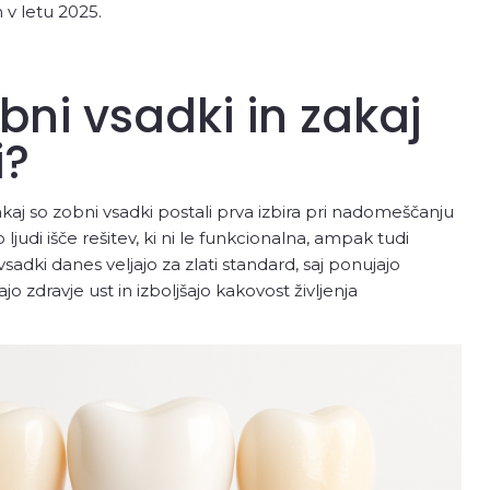
 v letu 2025.
bni vsadki in zakaj
i?
zakaj so zobni vsadki postali prva izbira pri nadomeščanju
udi išče rešitev, ki ni le funkcionalna, ampak tudi
vsadki danes veljajo za zlati standard, saj ponujajo
o zdravje ust in izboljšajo kakovost življenja