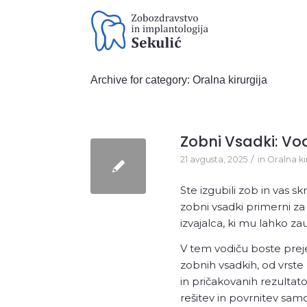
Archive for category: Oralna kirurgija
Zobni Vsadki: Vod
Preventiva
Zdravljenj
/
21 avgusta, 2025
in
Oralna ki
Stomatološki pregled
Paradontološki pregled z
Ste izgubili zob in vas sk
ortopanom
zobni vsadki primerni za 
Čiščenje zobnega kamna
izvajalca, ki mu lahko za
V tem vodiču boste pre
zobnih vsadkih, od vrste
in pričakovanih rezultat
rešitev in povrnitev sam