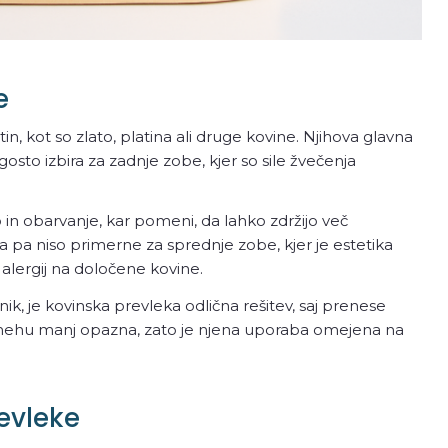
e
in, kot so zlato, platina ali druge kovine. Njihova glavna
osto izbira za zadnje zobe, kjer so sile žvečenja
n obarvanje, kar pomeni, da lahko zdržijo več
za pa niso primerne za sprednje zobe, kjer je estetika
lergij na določene kovine.
, je kovinska prevleka odlična rešitev, saj prenese
smehu manj opazna, zato je njena uporaba omejena na
evleke