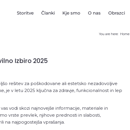
Storitve
Članki
Kje smo
O nas
Obrazci
You are here:
Home
e zoba
Oralna kirurgija
Zobna 
ilno Izbiro 2025
Zobni vsadek oz.
Zobne prev
implantat
Zobna pre
oljšo rešitev za poškodovane ali estetsko nezadovoljive
Odstranjevanje zob
implantat
e, je v letu 2025 ključna za zdravje, funkcionalnost in lep
Zobni mos
Inlay/onla
 vas vodi skozi najnovejše informacije, materiale in
Zobna pro
o vrste prevlek, njihove prednosti in slabosti,
li na najpogostejša vprašanja.