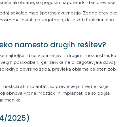
reče ali obrabe, so pogosto napoteni k izbiri prevleke.
 sprednji sekalec med športno aktivnostjo. Zobne prevleke
nasmeha, hkrati pa zagotovijo, da je zob funkcionalno
leko namesto drugih rešitev?
e najboljša izbira v primerjavi z drugimi možnostmi, kot
večjih poškodbah, kjer zalivka ne bi zagotavljala dovolj
o le sprednjo površino zoba, prevleka objame celoten zob
stički ali implantati, so prevleke primerne, ko je
lj obnova krone. Mostički in implantati pa so boljša
 ga manjka.
24/2025)