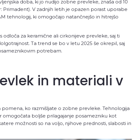
vljenjska doba, ki jo nudijo zobne prevleke, znaša od 10
ir: Primadent). V zadnjih letih je opazen porast uporabe
M tehnologij, ki omogočajo natančnejšo in hitrejšo
 odloča za keramične ali cirkonijeve prevleke, saj ti
olgotrajnost. Ta trend se bo v letu 2025 še okrepil, saj
 posameznikovim potrebam.
evlek in materiali v
ega pomena, ko razmišljate o zobne prevleke. Tehnologija
er omogočata boljše prilagajanje posamezniku kot
atere možnosti so na voljo, njihove prednosti, slabosti in