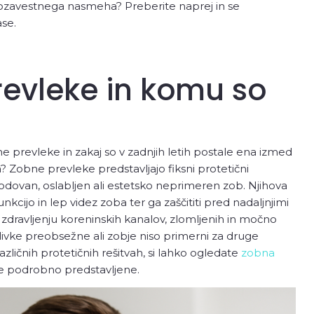
amozavestnega nasmeha? Preberite naprej in se
ase.
revleke in komu so
ne prevleke in zakaj so v zadnjih letih postale ena izmed
? Zobne prevleke predstavljajo fiksni protetični
odovan, oslabljen ali estetsko neprimeren zob. Njihova
nkcijo in lep videz zoba ter ga zaščititi pred nadaljnjimi
zdravljenju koreninskih kanalov, zlomljenih in močno
alivke preobsežne ali zobje niso primerni za druge
azličnih protetičnih rešitvah, si lahko ogledate
zobna
ke podrobno predstavljene.