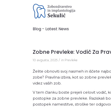
Blog - Latest News
Preventiva
Zdravljenj
Zobne Prevleke: Vodič Za Prav
/
10 avgusta, 2025
in
Prevleke
Stomatološki pregled
Paradontološki pregled z
Želite obnoviti svoj nasmeh in iščete najb
ortopanom
zobe? Pravilna izbira, kot so zobne prevlek
Čiščenje zobnega kamna
videz vaših zob.
V tem članku boste prejeli celovit vodič, ki
postopke za zobne prevleke. Raziskali bom
postopek namestitve, stroške ter odgovori