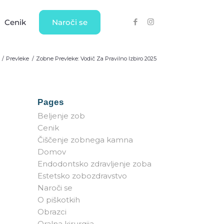
Cenik
Naroči se
/
Prevleke
/
Zobne Prevleke: Vodič Za Pravilno Izbiro 2025
protetika
Estetsko
Pages
zobozdravstvo
Beljenje zob
leka oz. krona
Cenik
vleka na
Bela plomba
Čiščenje zobnega kamna
u
Zobne luske – direktne
Domov
tiček
Endodontsko zdravljenje zoba
Lasersko beljenje zob
y delne prevleke
Estetsko zobozdravstvo
Zobni nakit
teza
Naroči se
Nevidni zobni aparat
O piškotkih
Obrazci
Oralna kirurgija