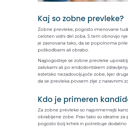
Kaj so zobne prevleke?
Zobne prevleke, pogosto imenovane tudi k
celoten vidni del zoba. S tem obnovijo nje
je zasnovana tako, da se popolnoma prile
poškodbami ali obrabo.
Najpogosteje se zobne prevleke uporablj
zalivkami ali po endodontskem zdravljenju, 
estetsko nezadovoljujoče zobe, kjer drug
da se prevleka povsem zlije z naravnimi z
Kdo je primeren kandid
Za zobne prevleke so najprimernejši kandi
obrabljene zobe. Prav tako so idealne za p
pogosto bolj krhek in potrebuje dodatno za