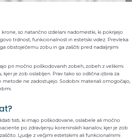
rone, so natančno izdelani nadomestki, ki pokrijejo
govo trdnost, funkcionalnost in estetski videz. Prevleka
ga obstoječemu zobu in ga zaščiti pred nadaljnjimi
ajo pri močno poškodovanih zobeh, zobeh z velikimi
kjer je zob oslabljen. Prav tako so odlična izbira za
e metode ne zadostujejo. Sodobni materiali omogočajo,
obmi.
at?
dati tisti, ki imajo poškodovane, oslabele ali močno
aciente po zdravljenju koreninskih kanalov, kjer je zob
ščito. Ljudje z večjimi estetskimi ali funkcionalnimi