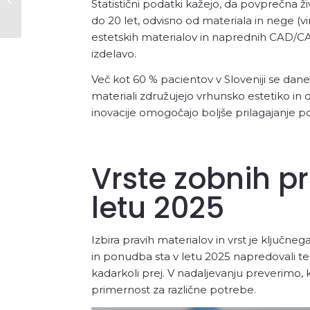
Statistični podatki kažejo, da povprečna ži
Nasmeh 2025
do 20 let, odvisno od materiala in nege (v
estetskih materialov in naprednih CAD/CA
izdelavo.
Več kot 60 % pacientov v Sloveniji se danes
materiali združujejo vrhunsko estetiko in d
inovacije omogočajo boljše prilagajanje
Vrste zobnih pr
letu 2025
Izbira pravih materialov in vrst je ključn
in ponudba sta v letu 2025 napredovali t
kadarkoli prej. V nadaljevanju preverimo, k
primernost za različne potrebe.