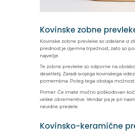
Kovinske zobne prevlek
Kovinske zobne prevleke so izdelane iz zlit
prednost je izjemna trpežnost, zato so pog
največje.
Te zobne prevleke so odporne na obrabo i
desetletij. Zaradi svojega kovinskega vide
pomembna. Poleg tega obstaja možnost a
Primer: Če imate močno poškodovan kočnik
velike obremenitve. Vendar pa je pri na
nevidne predele.
Kovinsko-keramične pr