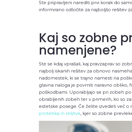
Ste pripravljeni narediti prvi korak do s
informirano odločite za najboljšo rešitev z
Kaj so zobne p
namenjene?
Ste se kdaj vprašali, kaj pravzaprav so zob
najbolj iskanih rešitev za obnovo nasmeha
nadomestek, ki se trajno namesti na pošk
glavna naloga je povrniti naravno obliko, fu
poškodbami. Uporabljajo se pri zobeh po 
obrabljenih zobeh ter v primerih, ko so z
estetske posege. Če želite izvedeti več o r
protetika in rešitve
, kjer so zobne prevle