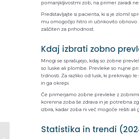
pomanjkljivostmi zob, na primer zaradi nes
Predstavljajte si pacienta, ki si je zlomil
mu omogočijo hitro in učinkovito obnovo 
zaščiten za prihodnost.
Kdaj izbrati zobno prev
Mnogi se sprašujejo, kdaj so zobne prevlek
so luske ali plombe. Prevleke so nujne pri 
trdnosti. Za razliko od lusk, ki prekrivaj
in ga okrepi.
Če primerjamo zobne prevleke z zobnimi mo
korenina zoba še zdrava in je potrebna zgo
izbira, kadar zoba ni več mogoče rešiti ali
Statistika in trendi (20
Zobna Prevleka: Vodič Za Popoln