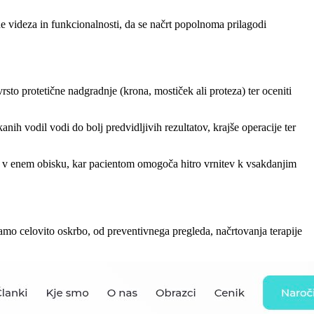
lede videza in funkcionalnosti, da se načrt popolnoma prilagodi
sto protetične nadgradnje (krona, mostiček ali proteza) ter oceniti
 vodil vodi do bolj predvidljivih rezultatov, krajše operacije ter
i v enem obisku, kar pacientom omogoča hitro vrnitev k vsakdanjim
amo celovito oskrbo, od preventivnega pregleda, načrtovanja terapije