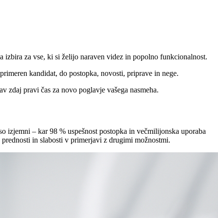
 izbira za vse, ki si želijo naraven videz in popolno funkcionalnost.
primeren kandidat, do postopka, novosti, priprave in nege.
prav zdaj pravi čas za novo poglavje vašega nasmeha.
a so izjemni – kar 98 % uspešnost postopka in večmilijonska uporaba
e prednosti in slabosti v primerjavi z drugimi možnostmi.