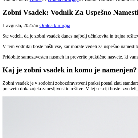
Zobni Vsadek: Vodnik Za Uspešno Namesti
1 avgusta, 2025
/
in
Oralna kirurgija
Ste vedeli, da je zobni vsadek danes najbolj učinkovita in trajna reši
V tem vodniku boste našli vse, kar morate vedeti za uspešno namestite
Pridobite samozavesten nasmeh in preverite praktične nasvete, ki vam 
Kaj je zobni vsadek in komu je namenjen?
Zobni vsadek je v sodobni zobozdravstveni praksi postal zlati standa
po svetu dokazujeta zanesljivost te rešitve. V tej sekciji boste izvede