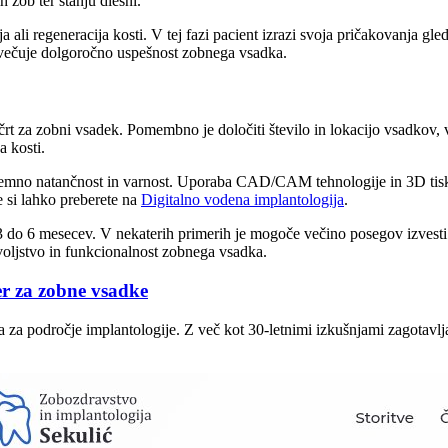
zob ter stanju dlesni.
ja ali regeneracija kosti. V tej fazi pacient izrazi svoja pričakovanja g
ovečuje dolgoročno uspešnost zobnega vsadka.
t za zobni vsadek. Pomembno je določiti število in lokacijo vsadkov, vr
a kosti.
mno natančnost in varnost. Uporaba CAD/CAM tehnologije in 3D tiskanih
e si lahko preberete na
Digitalno vodena implantologija
.
3 do 6 mesecev. V nekaterih primerih je mogoče večino posegov izvest
voljstvo in funkcionalnost zobnega vsadka.
er za zobne vsadke
 za področje implantologije. Z več kot 30-letnimi izkušnjami zagotavlj