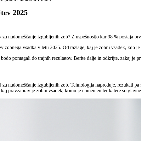
tev 2025
tev za nadomeščanje izgubljenih zob? Z uspešnostjo kar 98 % postaja prva
v zobnega vsadka v letu 2025. Od razlage, kaj je zobni vsadek, kdo je 
bodo pomagali do trajnih rezultatov. Berite dalje in odkrijte, zakaj je 
rd za nadomeščanje izgubljenih zob. Tehnologija napreduje, rezultati p
li, kaj pravzaprav je zobni vsadek, komu je namenjen ter katere so glavn