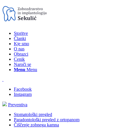
Storitve
Članki
Kje smo
O nas
Obrazci
Cenik
Naroči se
Menu
Menu
Facebook
Instagram
Preventiva
Stomatološki pregled
Paradontološki pregled z ortopanom
Čiščenje zobnega kamna