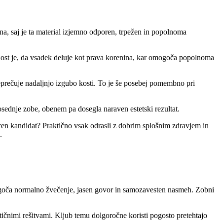
ana, saj je ta material izjemno odporen, trpežen in popolnoma
ednost je, da vsadek deluje kot prava korenina, kar omogoča popolnoma
reprečuje nadaljnjo izgubo kosti. To je še posebej pomembno pri
sednje zobe, obenem pa dosegla naraven estetski rezultat.
imeren kandidat? Praktično vsak odrasli z dobrim splošnim zdravjem in
.
omogoča normalno žvečenje, jasen govor in samozavesten nasmeh. Zobni
tetičnimi rešitvami. Kljub temu dolgoročne koristi pogosto pretehtajo