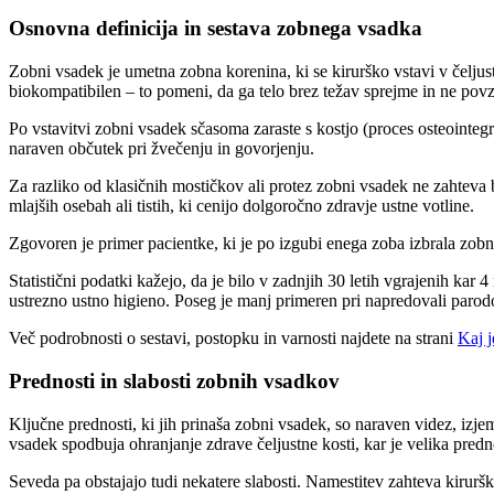
Osnovna definicija in sestava zobnega vsadka
Zobni vsadek je umetna zobna korenina, ki se kirurško vstavi v čeljus
biokompatibilen – to pomeni, da ga telo brez težav sprejme in ne povzr
Po vstavitvi zobni vsadek sčasoma zaraste s kostjo (proces osteointeg
naraven občutek pri žvečenju in govorjenju.
Za razliko od klasičnih mostičkov ali protez zobni vsadek ne zahteva 
mlajših osebah ali tistih, ki cenijo dolgoročno zdravje ustne votline.
Zgovoren je primer pacientke, ki je po izgubi enega zoba izbrala zob
Statistični podatki kažejo, da je bilo v zadnjih 30 letih vgrajenih kar
ustrezno ustno higieno. Poseg je manj primeren pri napredovali parod
Več podrobnosti o sestavi, postopku in varnosti najdete na strani
Kaj j
Prednosti in slabosti zobnih vsadkov
Ključne prednosti, ki jih prinaša zobni vsadek, so naraven videz, iz
vsadek spodbuja ohranjanje zdrave čeljustne kosti, kar je velika pred
Seveda pa obstajajo tudi nekatere slabosti. Namestitev zahteva kirurški