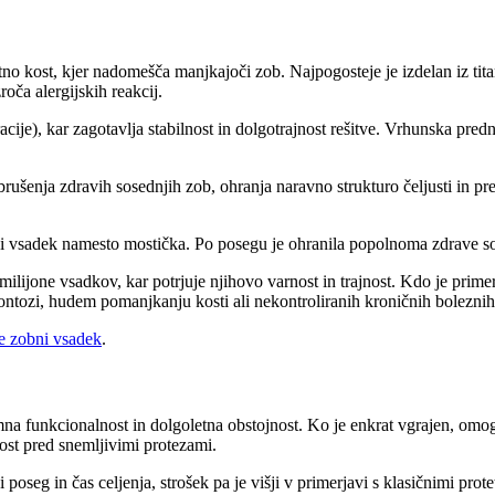
tno kost, kjer nadomešča manjkajoči zob. Najpogosteje je izdelan iz tit
oča alergijskih reakcij.
racije), kar zagotavlja stabilnost in dolgotrajnost rešitve. Vrhunska pr
brušenja zdravih sosednjih zob, ohranja naravno strukturo čeljusti in p
ni vsadek namesto mostička. Po posegu je ohranila popolnoma zdrave so
 4 milijone vsadkov, kar potrjuje njihovo varnost in trajnost. Kdo je pr
ontozi, hudem pomanjkanju kosti ali nekontroliranih kroničnih boleznih
e zobni vsadek
.
jemna funkcionalnost in dolgoletna obstojnost. Ko je enkrat vgrajen, 
nost pred snemljivimi protezami.
 poseg in čas celjenja, strošek pa je višji v primerjavi s klasičnimi pro