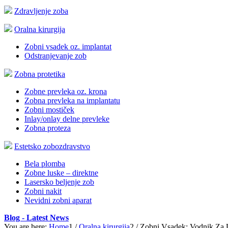
Zdravljenje zoba
Oralna kirurgija
Zobni vsadek oz. implantat
Odstranjevanje zob
Zobna protetika
Zobne prevleka oz. krona
Zobna prevleka na implantatu
Zobni mostiček
Inlay/onlay delne prevleke
Zobna proteza
Estetsko zobozdravstvo
Bela plomba
Zobne luske – direktne
Lasersko beljenje zob
Zobni nakit
Nevidni zobni aparat
Blog - Latest News
You are here:
Home
1
/
Oralna kirurgija
2
/
Zobni Vsadek: Vodnik Za 