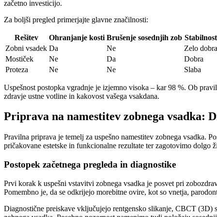
začetno investicijo.
Za boljši pregled primerjajte glavne značilnosti:
Rešitev
Ohranjanje kosti
Brušenje sosednjih zob
Stabilnost
Zobni vsadek
Da
Ne
Zelo dobr
Mostiček
Ne
Da
Dobra
Proteza
Ne
Ne
Slaba
Uspešnost postopka vgradnje je izjemno visoka – kar 98 %. Ob praviln
zdravje ustne votline in kakovost vašega vsakdana.
Priprava na namestitev zobnega vsadka: D
Pravilna priprava je temelj za uspešno namestitev zobnega vsadka. Po
pričakovane estetske in funkcionalne rezultate ter zagotovimo dolgo 
Postopek začetnega pregleda in diagnostike
Prvi korak k uspešni vstavitvi zobnega vsadka je posvet pri zobozdravn
Pomembno je, da se odkrijejo morebitne ovire, kot so vnetja, parodont
Diagnostične preiskave vključujejo rentgensko slikanje, CBCT (3D) sli