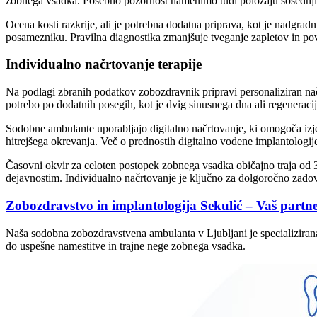
zobnega vsadka. Posebno pozornost namenimo tudi položaju sosednjih 
Ocena kosti razkrije, ali je potrebna dodatna priprava, kot je nadgradn
posamezniku. Pravilna diagnostika zmanjšuje tveganje zapletov in p
Individualno načrtovanje terapije
Na podlagi zbranih podatkov zobozdravnik pripravi personaliziran načr
potrebo po dodatnih posegih, kot je dvig sinusnega dna ali regeneracij
Sodobne ambulante uporabljajo digitalno načrtovanje, ki omogoča izje
hitrejšega okrevanja. Več o prednostih digitalno vodene implantologij
Časovni okvir za celoten postopek zobnega vsadka običajno traja od 
dejavnostim. Individualno načrtovanje je ključno za dolgoročno zado
Zobozdravstvo in implantologija Sekulić – Vaš partn
Naša sodobna zobozdravstvena ambulanta v Ljubljani je specializirana
do uspešne namestitve in trajne nege zobnega vsadka.