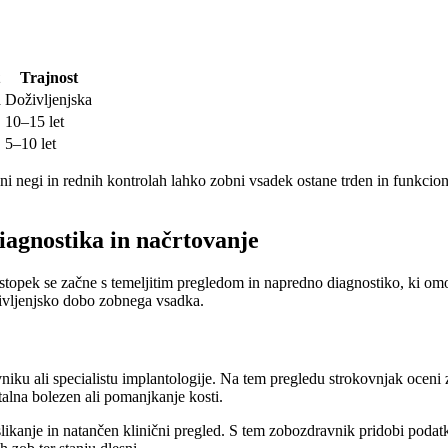
Trajnost
a
Doživljenjska
10–15 let
5–10 let
i negi in rednih kontrolah lahko zobni vsadek ostane trden in funkcion
iagnostika in načrtovanje
stopek se začne s temeljitim pregledom in napredno diagnostiko, ki om
življenjsko dobo zobnega vsadka.
iku ali specialistu implantologije. Na tem pregledu strokovnjak oceni z
alna bolezen ali pomanjkanje kosti.
kanje in natančen klinični pregled. S tem zobozdravnik pridobi podatke 