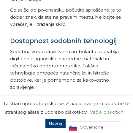
Če se že ob prvem stiku počutite sproščeno, je to
dober znak, da ste na pravem mestu. Ne bojte se
vprašanj ali izražanja skrbi.
Dostopnost sodobnih tehnologij
Sodobna zobozdravstvena ambulanta uporablja
digitalno diagnostiko, napredne materiale in
računalniško podprto protetiko. Takšna
tehnologija omogoča natančnejše in hitrejše
postopke, kar je pomembno za kakovostno
zdravljenje.
Pred izbiro povprašajte, katere tehnologije
Ta stran uporablja piškotke. Z nadaljevanjem uporabe te
ambulanta uporablja. To vam daje vpogled v
strani soglašate z uporabo piškotkov.
Več o piškotkih
njihovo zavezanost k inovacijam in udobju
pacientov.
Naprej
Zavrni
Slovenščina