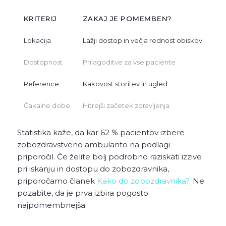
KRITERIJ
ZAKAJ JE POMEMBEN?
Lokacija
Lažji dostop in večja rednost obiskov
Dostopnost
Prilagoditve za vse paciente
Reference
Kakovost storitev in ugled
Čakalne dobe
Hitrejši začetek zdravljenja
Statistika kaže, da kar 62 % pacientov izbere
zobozdravstveno ambulanto na podlagi
priporočil. Če želite bolj podrobno raziskati izzive
pri iskanju in dostopu do zobozdravnika,
priporočamo članek
Kako do zobozdravnika?
. Ne
pozabite, da je prva izbira pogosto
najpomembnejša.