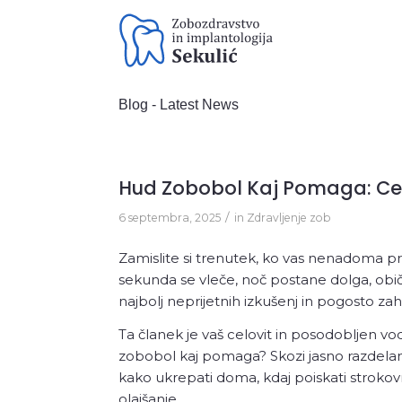
Blog - Latest News
Preventiva
Zdravljenj
Hud Zobobol Kaj Pomaga: Cel
/
6 septembra, 2025
in
Zdravljenje zob
Stomatološki pregled
Paradontološki pregled z
Zamislite si trenutek, ko vas nenadoma pr
ortopanom
sekunda se vleče, noč postane dolga, obi
Čiščenje zobnega kamna
najbolj neprijetnih izkušenj in pogosto za
Ta članek je vaš celovit in posodobljen vo
zobobol kaj pomaga? Skozi jasno razdelane 
kako ukrepati doma, kdaj poiskati strokov
olajšanje.