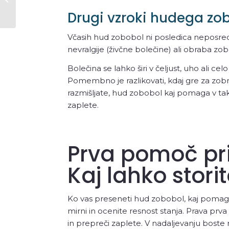
Lajšanje Bolečine 2025
Drugi vzroki hudega zo
Včasih hud zobobol ni posledica neposredn
nevralgije (živčne bolečine) ali obraba z
Bolečina se lahko širi v čeljust, uho ali ce
Pomembno je razlikovati, kdaj gre za zobni
razmišljate, hud zobobol kaj pomaga v tak
zaplete.
Prva pomoč pr
Kaj lahko stori
Ko vas preseneti hud zobobol, kaj pomag
mirni in ocenite resnost stanja. Prava prva
in prepreči zaplete. V nadaljevanju boste