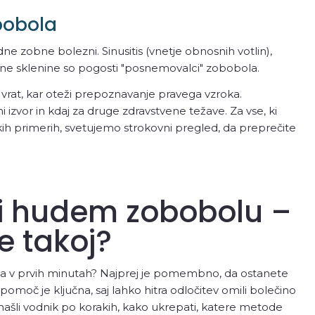
bobola
e zobne bolezni. Sinusitis (vnetje obnosnih votlin),
obne sklenine so pogosti "posnemovalci" zobobola.
lo vrat, kar oteži prepoznavanje pravega vzroka.
 izvor in kdaj za druge zdravstvene težave. Za vse, ki
ih primerih, svetujemo strokovni pregled, da preprečite
i hudem zobobolu –
te takoj?
a v prvih minutah? Najprej je pomembno, da ostanete
 pomoč je ključna, saj lahko hitra odločitev omili bolečino
 našli vodnik po korakih, kako ukrepati, katere metode