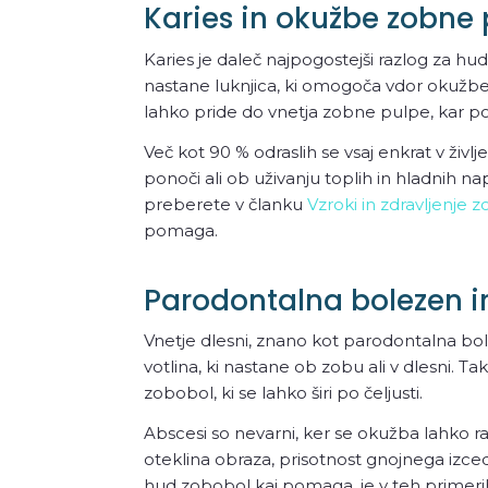
Karies in okužbe zobne
Karies je daleč najpogostejši razlog za hud
nastane luknjica, ki omogoča vdor okužbe 
lahko pride do vnetja zobne pulpe, kar po
Več kot 90 % odraslih se vsaj enkrat v živ
ponoči ali ob uživanju toplih in hladnih n
preberete v članku
Vzroki in zdravljenje 
pomaga.
Parodontalna bolezen i
Vnetje dlesni, znano kot parodontalna bol
votlina, ki nastane ob zobu ali v dlesni. 
zobobol, ki se lahko širi po čeljusti.
Abscesi so nevarni, ker se okužba lahko ra
oteklina obraza, prisotnost gnojnega izcedk
hud zobobol kaj pomaga, je v teh primerih