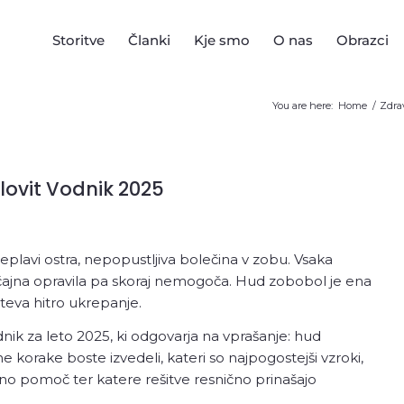
Storitve
Članki
Kje smo
O nas
Obrazci
You are here:
Home
/
Zdra
e zoba
Oralna kirurgija
Zobna 
ovit Vodnik 2025
Zobni vsadek oz.
Zobne prev
implantat
Zobna pre
eplavi ostra, nepopustljiva bolečina v zobu. Vsaka
Odstranjevanje zob
implantat
čajna opravila pa skoraj nemogoča. Hud zobobol je ena
Zobni mos
hteva hitro ukrepanje.
Inlay/onla
dnik za leto 2025, ki odgovarja na vprašanje: hud
Zobna pro
korake boste izvedeli, kateri so najpogostejši vzroki,
no pomoč ter katere rešitve resnično prinašajo