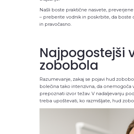
Našli boste praktične nasvete, preverjen
– preberite vodnik in poskrbite, da boste
in pravočasno.
Najpogostejši 
zobobola
Razumevanje, zakaj se pojavi hud zobobol,
bolečina tako intenzivna, da onemogoča 
prepoznati izvor težav. V nadaljevanju pod
treba upoštevati, ko razmišljate, hud zob