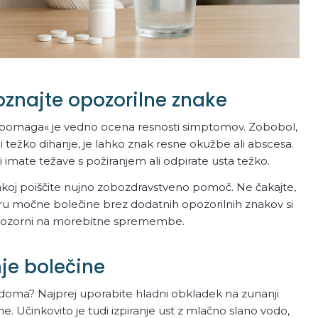
oznajte opozorilne znake
j pomaga« je vedno ocena resnosti simptomov. Zobobol,
li težko dihanje, je lahko znak resne okužbe ali abscesa.
li imate težave s požiranjem ali odpirate usta težko.
koj poiščite nujno zobozdravstveno pomoč. Ne čakajte,
meru močne bolečine brez dodatnih opozorilnih znakov si
 pozorni na morebitne spremembe.
je bolečine
oma? Najprej uporabite hladni obkladek na zunanji
ne. Učinkovito je tudi izpiranje ust z mlačno slano vodo,