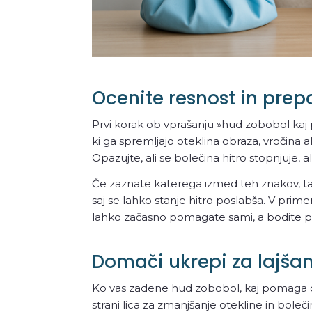
Ocenite resnost in prep
Prvi korak ob vprašanju »hud zobobol ka
ki ga spremljajo oteklina obraza, vročina a
Opazujte, ali se bolečina hitro stopnjuje, a
Če zaznate katerega izmed teh znakov, ta
saj se lahko stanje hitro poslabša. V pri
lahko začasno pomagate sami, a bodite
Domači ukrepi za lajšan
Ko vas zadene hud zobobol, kaj pomaga d
strani lica za zmanjšanje otekline in boleči