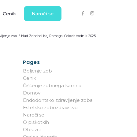
Cenik
Naroči se
vljenje zob
/
Hud Zobobol Kaj Pomaga: Celovit Vodnik 2025
Pages
protetika
Estetsko
zobozdravstvo
Beljenje zob
leka oz. krona
Cenik
vleka na
Bela plomba
Čiščenje zobnega kamna
u
Zobne luske – direktne
Domov
tiček
Endodontsko zdravljenje zoba
Lasersko beljenje zob
y delne prevleke
Estetsko zobozdravstvo
Zobni nakit
teza
Naroči se
Nevidni zobni aparat
O piškotkih
Obrazci
Oralna kirurgija