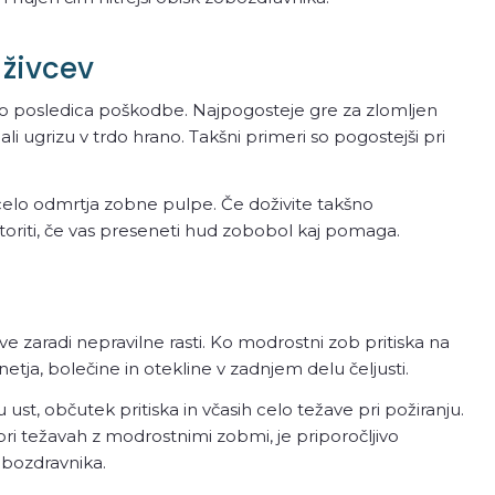
 živcev
to posledica poškodbe. Najpogosteje gre za zlomljen
ali ugrizu v trdo hrano. Takšni primeri so pogostejši pri
 celo odmrtja zobne pulpe. Če doživite takšno
 storiti, če vas preseneti hud zobobol kaj pomaga.
 zaradi nepravilne rasti. Ko modrostni zob pritiska na
etja, bolečine in otekline v zadnjem delu čeljusti.
ust, občutek pritiska in včasih celo težave pri požiranju.
i težavah z modrostnimi zobmi, je priporočljivo
obozdravnika.