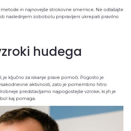
e metode in najnovejše strokovne smernice. Ne odlašajte
 ob naslednjem zobobolu pripravljeni ukrepati pravilno
vzroki hudega
 je ključno za iskanje prave pomoči. Pogosto je
vsakodnevne aktivnosti, zato je pomembno hitro
robneje predstavljamo najpogostejše vzroke, ki jih je
obol kaj pomaga.