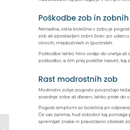
Poškodbe zob in zobnih
Nenadna, ostra bolečina v zobu je pogos
zob ali izpostavljen zobni živec po udarcu 
otrocih, mladostnikih in športnikih.
Poškodbe lahko hitro vodijo do vnetja ali
poškodbo, si čim prej poiščite nasvet, kaj
Rast modrostnih zob
Modrostni zobje pogosto povzročajo težave
sosednje zobe ali dlesen, lahko pride do vn
Pogosti simptomi so bolečina pri odpiranju 
Če vas zanima, hud zobobol kaj pomaga pr
spremljati znake in pravočasno obiskati z
Zobobol: Celovit Guide za