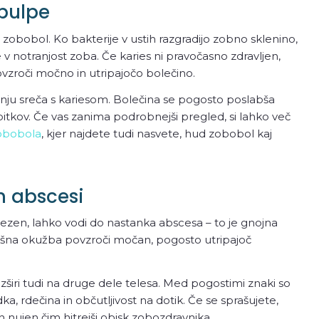
 pulpe
 zobobol. Ko bakterije v ustih razgradijo zobno sklenino,
v notranjost zoba. Če karies ni pravočasno zdravljen,
vzroči močno in utripajočo bolečino.
ljenju sreča s kariesom. Bolečina se pogosto poslabša
apitkov. Če vas zanima podrobnejši pregled, si lahko več
zobobola
, kjer najdete tudi nasvete, hud zobobol kaj
n abscesi
ezen, lahko vodi do nastanka abscesa – to je gnojna
Takšna okužba povzroči močan, pogosto utripajoč
zširi tudi na druge dele telesa. Med pogostimi znaki so
a, rdečina in občutljivost na dotik. Če se sprašujete,
 nujen čim hitrejši obisk zobozdravnika.