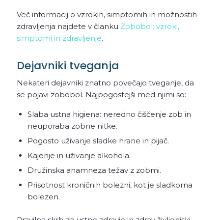
Več informacij o vzrokih, simptomih in možnostih
zdravljenja najdete v članku
Zobobol: vzroki,
simptomi in zdravljenje
.
Dejavniki tveganja
Nekateri dejavniki znatno povečajo tveganje, da
se pojavi zobobol. Najpogostejši med njimi so:
Slaba ustna higiena: neredno čiščenje zob in
neuporaba zobne nitke.
Pogosto uživanje sladke hrane in pijač.
Kajenje in uživanje alkohola.
Družinska anamneza težav z zobmi.
Prisotnost kroničnih bolezni, kot je sladkorna
bolezen.
Pravilna skrb za ustno zdravje in zdrav življenjski