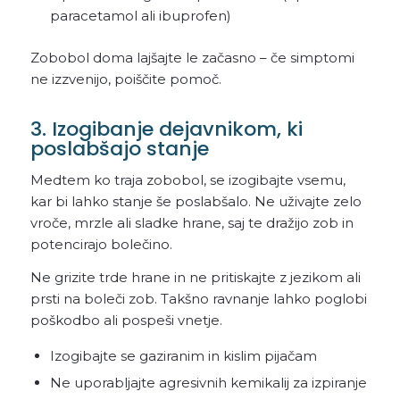
paracetamol ali ibuprofen)
Zobobol doma lajšajte le začasno – če simptomi
ne izzvenijo, poiščite pomoč.
3. Izogibanje dejavnikom, ki
poslabšajo stanje
Medtem ko traja zobobol, se izogibajte vsemu,
kar bi lahko stanje še poslabšalo. Ne uživajte zelo
vroče, mrzle ali sladke hrane, saj te dražijo zob in
potencirajo bolečino.
Ne grizite trde hrane in ne pritiskajte z jezikom ali
prsti na boleči zob. Takšno ravnanje lahko poglobi
poškodbo ali pospeši vnetje.
Izogibajte se gaziranim in kislim pijačam
Ne uporabljajte agresivnih kemikalij za izpiranje