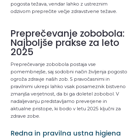
pogosta težava, vendar lahko z ustreznim
odzivom preprečite večje zdravstvene težave.
Preprečevanje zobobola:
Najboljše prakse za leto
2025
Preprečevanje zobobola postaja vse
pomembnejše, saj sodobni način življenja pogosto
ogroža zdravje naših zob. S pravočasnimi in
pravilnimi ukrepi lahko vsak posameznik bistveno
zmanjša verjetnost, da bi ga doletel zobobol. V
nadaljevanju predstavljamo preverjene in
aktualne pristope, ki bodo v letu 2025 ključni za
zdrave zobe.
Redna in pravilna ustna higiena