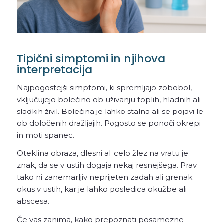
Tipični simptomi in njihova
interpretacija
Najpogostejši simptomi, ki spremljajo zobobol,
vključujejo bolečino ob uživanju toplih, hladnih ali
sladkih živil. Bolečina je lahko stalna ali se pojavi le
ob določenih dražljajih. Pogosto se ponoči okrepi
in moti spanec.
Oteklina obraza, dlesni ali celo žlez na vratu je
znak, da se v ustih dogaja nekaj resnejšega. Prav
tako ni zanemarljiv neprijeten zadah ali grenak
okus v ustih, kar je lahko posledica okužbe ali
abscesa.
Če vas zanima, kako prepoznati posamezne