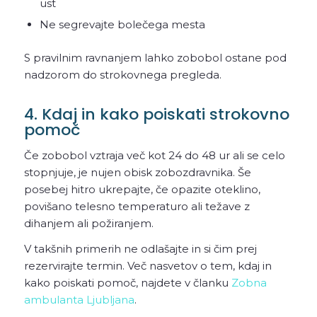
ust
Ne segrevajte bolečega mesta
S pravilnim ravnanjem lahko zobobol ostane pod
nadzorom do strokovnega pregleda.
4. Kdaj in kako poiskati strokovno
pomoč
Če zobobol vztraja več kot 24 do 48 ur ali se celo
stopnjuje, je nujen obisk zobozdravnika. Še
posebej hitro ukrepajte, če opazite oteklino,
povišano telesno temperaturo ali težave z
dihanjem ali požiranjem.
V takšnih primerih ne odlašajte in si čim prej
rezervirajte termin. Več nasvetov o tem, kdaj in
kako poiskati pomoč, najdete v članku
Zobna
ambulanta Ljubljana
.