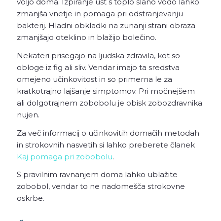
voljo doma. Izpiranje ust s toplo slano vodo lahko
zmanjša vnetje in pomaga pri odstranjevanju
bakterij. Hladni obkladki na zunanji strani obraza
zmanjšajo oteklino in blažijo bolečino.
Nekateri prisegajo na ljudska zdravila, kot so
obloge iz fig ali sliv. Vendar imajo ta sredstva
omejeno učinkovitost in so primerna le za
kratkotrajno lajšanje simptomov. Pri močnejšem
ali dolgotrajnem zobobolu je obisk zobozdravnika
nujen.
Za več informacij o učinkovitih domačih metodah
in strokovnih nasvetih si lahko preberete članek
Kaj pomaga pri zobobolu
.
S pravilnim ravnanjem doma lahko ublažite
zobobol, vendar to ne nadomešča strokovne
oskrbe.