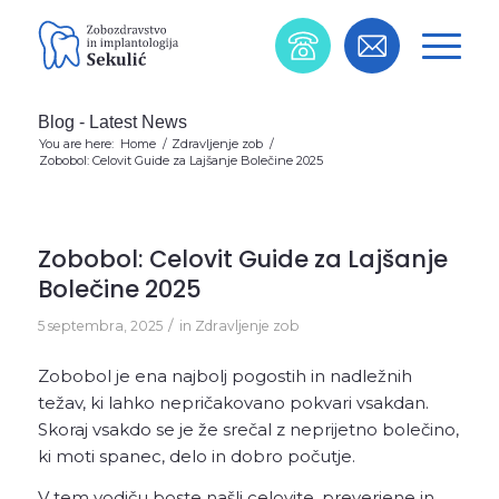
Blog - Latest News
You are here:
Home
/
Zdravljenje zob
/
Zobobol: Celovit Guide za Lajšanje Bolečine 2025
Zobobol: Celovit Guide za Lajšanje
Bolečine 2025
/
5 septembra, 2025
in
Zdravljenje zob
Zobobol je ena najbolj pogostih in nadležnih
težav, ki lahko nepričakovano pokvari vsakdan.
Skoraj vsakdo se je že srečal z neprijetno bolečino,
ki moti spanec, delo in dobro počutje.
V tem vodiču boste našli celovite, preverjene in