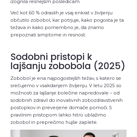
izognila resnejšim posledicam.
Več kot 60 % odraslih je vsaj enkrat v življenju
občutilo zobobol, kar potrjuje, kako pogosta je ta
težava in kako pomembno je, da znamo
prepoznati simptome in resnost.
Sodobni pristopi k
lajšanju zobobola (2025)
Zobobol je ena najpogostejših težav, s katero se
srečujemo v vsakdanjem življenju. V letu 2025 so
možnosti za lajšanje bolečine napredovale – od
sodobnih zdravil do inovativnih zobozdravstvenih
postopkov in preverjene domače pomoči. S
pravilnim pristopom lahko hitro ublažimo
zobobol in preprečimo hujše zaplete.