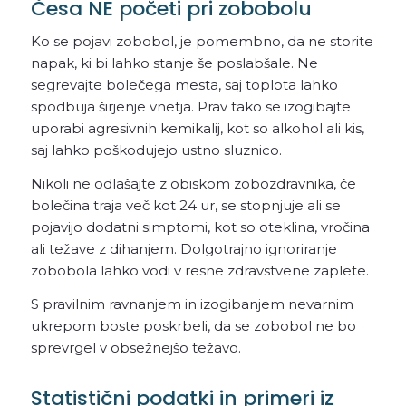
Česa NE početi pri zobobolu
Ko se pojavi zobobol, je pomembno, da ne storite
napak, ki bi lahko stanje še poslabšale. Ne
segrevajte bolečega mesta, saj toplota lahko
spodbuja širjenje vnetja. Prav tako se izogibajte
uporabi agresivnih kemikalij, kot so alkohol ali kis,
saj lahko poškodujejo ustno sluznico.
Nikoli ne odlašajte z obiskom zobozdravnika, če
bolečina traja več kot 24 ur, se stopnjuje ali se
pojavijo dodatni simptomi, kot so oteklina, vročina
ali težave z dihanjem. Dolgotrajno ignoriranje
zobobola lahko vodi v resne zdravstvene zaplete.
S pravilnim ravnanjem in izogibanjem nevarnim
ukrepom boste poskrbeli, da se zobobol ne bo
sprevrgel v obsežnejšo težavo.
Statistični podatki in primeri iz