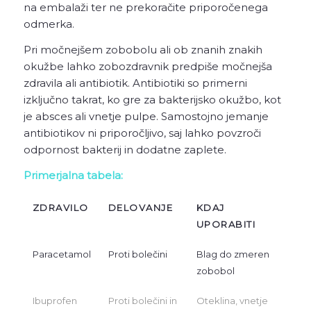
na embalaži ter ne prekoračite priporočenega
odmerka.
Pri močnejšem zobobolu ali ob znanih znakih
okužbe lahko zobozdravnik predpiše močnejša
zdravila ali antibiotik. Antibiotiki so primerni
izključno takrat, ko gre za bakterijsko okužbo, kot
je absces ali vnetje pulpe. Samostojno jemanje
antibiotikov ni priporočljivo, saj lahko povzroči
odpornost bakterij in dodatne zaplete.
Primerjalna tabela:
ZDRAVILO
DELOVANJE
KDAJ
UPORABITI
Paracetamol
Proti bolečini
Blag do zmeren
zobobol
Ibuprofen
Proti bolečini in
Oteklina, vnetje