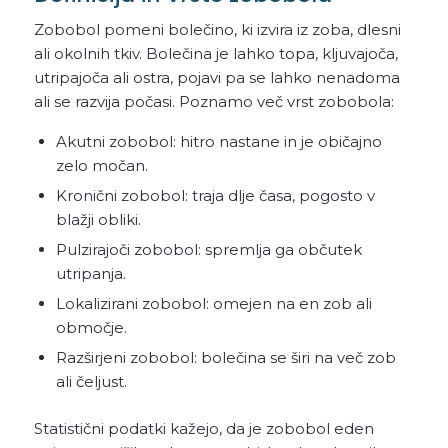
Zobobol pomeni bolečino, ki izvira iz zoba, dlesni
ali okolnih tkiv. Bolečina je lahko topa, kljuvajoča,
utripajoča ali ostra, pojavi pa se lahko nenadoma
ali se razvija počasi. Poznamo več vrst zobobola:
Akutni zobobol: hitro nastane in je običajno
zelo močan.
Kronični zobobol: traja dlje časa, pogosto v
blažji obliki.
Pulzirajoči zobobol: spremlja ga občutek
utripanja.
Lokalizirani zobobol: omejen na en zob ali
območje.
Razširjeni zobobol: bolečina se širi na več zob
ali čeljust.
Statistični podatki kažejo, da je zobobol eden