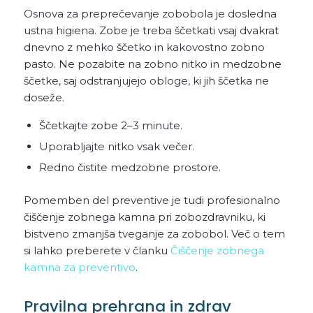
Osnova za preprečevanje zobobola je dosledna
ustna higiena. Zobe je treba ščetkati vsaj dvakrat
dnevno z mehko ščetko in kakovostno zobno
pasto. Ne pozabite na zobno nitko in medzobne
ščetke, saj odstranjujejo obloge, ki jih ščetka ne
doseže.
Ščetkajte zobe 2–3 minute.
Uporabljajte nitko vsak večer.
Redno čistite medzobne prostore.
Pomemben del preventive je tudi profesionalno
čiščenje zobnega kamna pri zobozdravniku, ki
bistveno zmanjša tveganje za zobobol. Več o tem
si lahko preberete v članku
Čiščenje zobnega
kamna za preventivo
.
Pravilna prehrana in zdrav