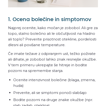
1. Ocena bolečine in simptomov
Najprej ocenite, kako močan je zobobol. Ali gre za
topo, stalno bolečino ali le občutljivost na hladno
ali toplo? Preverite prisotnost otekline, pordelosti
dlesni ali povišane temperature.
Če imate težave z odpiranjem ust, težko požirate
ali dihate, je zobobol lahko znak resnejše okužbe.
V tem primeru ukrepajte še hitreje in bodite
pozorni na spremembe stanja.
Ocenite intenzivnost bolečine (blaga, zmerna,
huda)
Preverite, ali se simptomi ponoči slabšajo
Bodite pozorni na druge znake okužbe (npr.
slab zadah, oteklina)