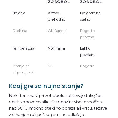
ZOBOBOL
ZOBOBOL
Trajanje
Kratko,
Dolgotrajno,
prehodno
stalno
Oteklina
Običajno ni
Pogosto
prisotna
Temperatura
Normalna
Lahko
povišana
Motnje pri
Ni
Pogoste
odpiranju ust
Kdaj gre za nujno stanje?
Nekateri znaki pri zobobolu zahtevajo takojšen
obisk zobozdravnika. Če opazite visoko vročino
nad 38°C, močno oteklino obraza ali vratu, težave
z dihanjem ali požiranjem, ne odlašajte.