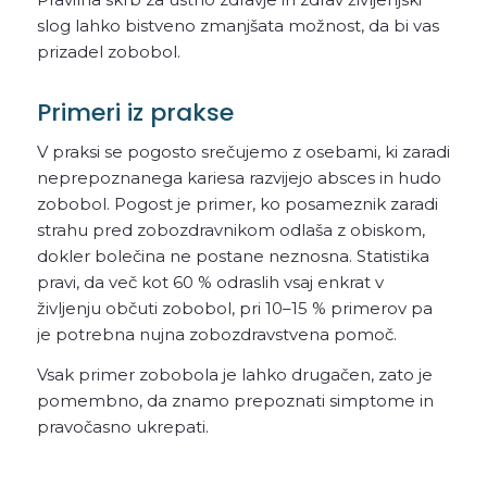
slog lahko bistveno zmanjšata možnost, da bi vas
prizadel zobobol.
Primeri iz prakse
V praksi se pogosto srečujemo z osebami, ki zaradi
neprepoznanega kariesa razvijejo absces in hudo
zobobol. Pogost je primer, ko posameznik zaradi
strahu pred zobozdravnikom odlaša z obiskom,
dokler bolečina ne postane neznosna. Statistika
pravi, da več kot 60 % odraslih vsaj enkrat v
življenju občuti zobobol, pri 10–15 % primerov pa
je potrebna nujna zobozdravstvena pomoč.
Vsak primer zobobola je lahko drugačen, zato je
pomembno, da znamo prepoznati simptome in
pravočasno ukrepati.