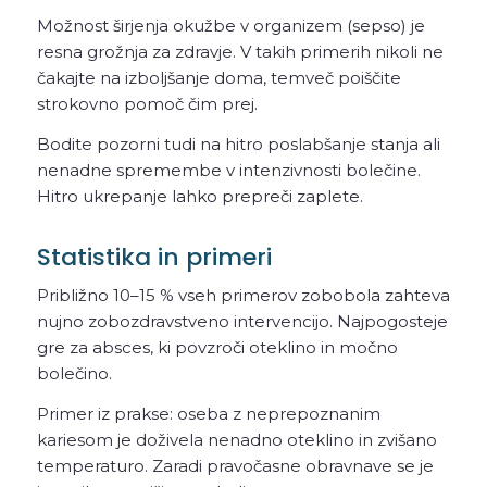
Možnost širjenja okužbe v organizem (sepso) je
resna grožnja za zdravje. V takih primerih nikoli ne
čakajte na izboljšanje doma, temveč poiščite
strokovno pomoč čim prej.
Bodite pozorni tudi na hitro poslabšanje stanja ali
nenadne spremembe v intenzivnosti bolečine.
Hitro ukrepanje lahko prepreči zaplete.
Statistika in primeri
Približno 10–15 % vseh primerov zobobola zahteva
nujno zobozdravstveno intervencijo. Najpogosteje
gre za absces, ki povzroči oteklino in močno
bolečino.
Primer iz prakse: oseba z neprepoznanim
kariesom je doživela nenadno oteklino in zvišano
temperaturo. Zaradi pravočasne obravnave se je