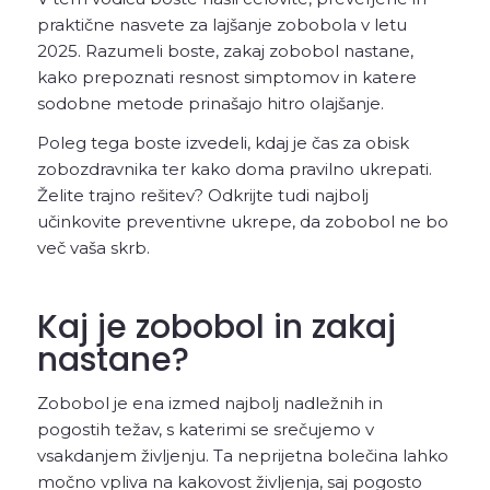
praktične nasvete za lajšanje zobobola v letu
2025. Razumeli boste, zakaj zobobol nastane,
kako prepoznati resnost simptomov in katere
sodobne metode prinašajo hitro olajšanje.
Poleg tega boste izvedeli, kdaj je čas za obisk
zobozdravnika ter kako doma pravilno ukrepati.
Želite trajno rešitev? Odkrijte tudi najbolj
učinkovite preventivne ukrepe, da zobobol ne bo
več vaša skrb.
Kaj je zobobol in zakaj
nastane?
Zobobol je ena izmed najbolj nadležnih in
pogostih težav, s katerimi se srečujemo v
vsakdanjem življenju. Ta neprijetna bolečina lahko
močno vpliva na kakovost življenja, saj pogosto