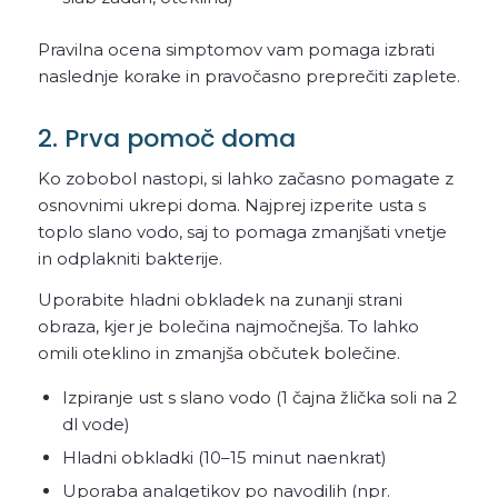
Pravilna ocena simptomov vam pomaga izbrati
naslednje korake in pravočasno preprečiti zaplete.
2. Prva pomoč doma
Ko zobobol nastopi, si lahko začasno pomagate z
osnovnimi ukrepi doma. Najprej izperite usta s
toplo slano vodo, saj to pomaga zmanjšati vnetje
in odplakniti bakterije.
Uporabite hladni obkladek na zunanji strani
obraza, kjer je bolečina najmočnejša. To lahko
omili oteklino in zmanjša občutek bolečine.
Izpiranje ust s slano vodo (1 čajna žlička soli na 2
dl vode)
Hladni obkladki (10–15 minut naenkrat)
Uporaba analgetikov po navodilih (npr.