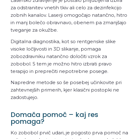
Lasersko zdravljenje je postalo priljubljena izbira
za odstranitev vnetih tkiv ali celo za dezinfekcijo
zobnih kanalov. Laserji omogočajo natančno, hitro
in manj bolečo obravnavo, obenem pa zmanjšajo
tveganje za okužbe.
Digitalna diagnostika, kot so rentgenske slike
visoke ločljivosti in 3D slikanje, pomaga
zobozdravniku natančno določiti vzrok za
zobobol. S tem je možno hitro izbrati pravo
terapijo in preprečiti nepotrebne posege.
Napredne metode so še posebej učinkovite pri
zahtevnejših primerih, kjer klasični postopki ne
zadostujejo.
Domača pomoč – kaj res
pomaga?
Ko zobobol prvič udari, je pogosto prva pomoč na