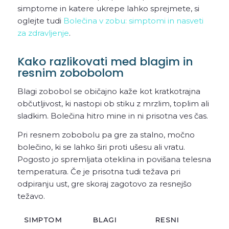
simptome in katere ukrepe lahko sprejmete, si
oglejte tudi
Bolečina v zobu: simptomi in nasveti
za zdravljenje
.
Kako razlikovati med blagim in
resnim zobobolom
Blagi zobobol se običajno kaže kot kratkotrajna
občutljivost, ki nastopi ob stiku z mrzlim, toplim ali
sladkim. Bolečina hitro mine in ni prisotna ves čas.
Pri resnem zobobolu pa gre za stalno, močno
bolečino, ki se lahko širi proti ušesu ali vratu.
Pogosto jo spremljata oteklina in povišana telesna
temperatura. Če je prisotna tudi težava pri
odpiranju ust, gre skoraj zagotovo za resnejšo
težavo.
SIMPTOM
BLAGI
RESNI