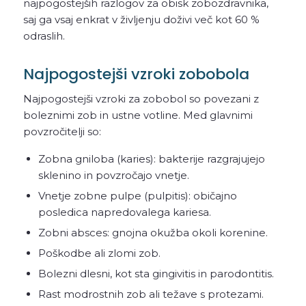
najpogostejših razlogov za obisk zobozdravnika,
saj ga vsaj enkrat v življenju doživi več kot 60 %
odraslih.
Najpogostejši vzroki zobobola
Najpogostejši vzroki za zobobol so povezani z
boleznimi zob in ustne votline. Med glavnimi
povzročitelji so:
Zobna gniloba (karies): bakterije razgrajujejo
sklenino in povzročajo vnetje.
Vnetje zobne pulpe (pulpitis): običajno
posledica napredovalega kariesa.
Zobni absces: gnojna okužba okoli korenine.
Poškodbe ali zlomi zob.
Bolezni dlesni, kot sta gingivitis in parodontitis.
Rast modrostnih zob ali težave s protezami.