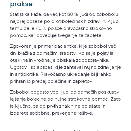
prakse
Statistika kaže, da več kot 80 % ljudi ob zobobolu
najprej poseže po protibolečinskih zdravilih. Kljub
temu pa le 40 % poišče pravočasno strokovno
pomoč, kar povečuje tveganje za zaplete.
Zgovoren je primer pacientke, ki je zobobol več
dni blažila z domačimi sredstvi. Ko se je pojavila
oteklina in vročina, je obiskala zobozdravnika.
Ugotovili so absces, ki je zahteval nujno zdravljenje
in antibiotike. Pravočasno ukrepanje bi ji lahko
prihranilo precej bolečine in zapletov.
Zobobol pogosto vodi ljudi od domačih poskusov
lajšanja bolečine do nujne strokovne pomoči. Zato
je ključno, da ob prvih znakih ne odlašate in
izberete sodobne, preverjene rešitve.