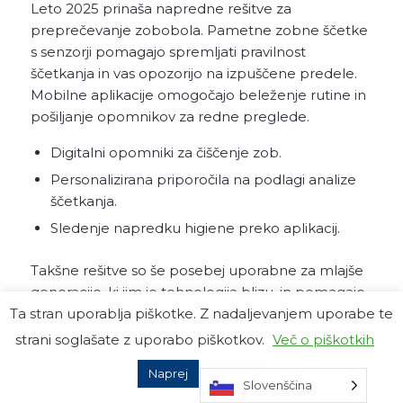
Leto 2025 prinaša napredne rešitve za
preprečevanje zobobola. Pametne zobne ščetke
s senzorji pomagajo spremljati pravilnost
ščetkanja in vas opozorijo na izpuščene predele.
Mobilne aplikacije omogočajo beleženje rutine in
pošiljanje opomnikov za redne preglede.
Digitalni opomniki za čiščenje zob.
Personalizirana priporočila na podlagi analize
ščetkanja.
Sledenje napredku higiene preko aplikacij.
Takšne rešitve so še posebej uporabne za mlajše
generacije, ki jim je tehnologija blizu, in pomagajo
preprečiti zobobol že v zgodnji fazi.
Ta stran uporablja piškotke. Z nadaljevanjem uporabe te
strani soglašate z uporabo piškotkov.
Več o piškotkih
Preventiva pri otrocih in starejših
Naprej
Zavrni
Slovenščina
Posebno pozornost pri preprečevanju zobobola